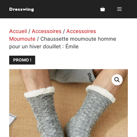
Aller
Dresswing
Menu
au
contenu
Accueil
/
Accessoires
/
Accessoires
Moumoute
/ Chaussette moumoute homme
pour un hiver douillet : Émile
PROMO !