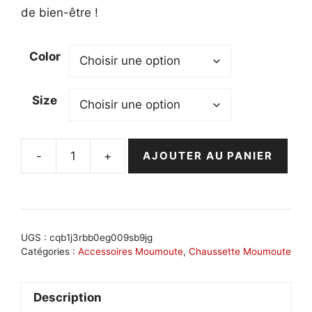
de bien-être !
Color
Size
-
+
AJOUTER AU PANIER
quantité
de
Chaussette
moumoute
homme
UGS :
cqb1j3rbb0eg009sb9jg
pour
Catégories :
Accessoires Moumoute
,
Chaussette Moumoute
un
hiver
Description
douillet