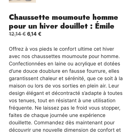
Chaussette moumoute homme
pour un hiver douillet : Émile
Le
Le
12,14
€
6,14
€
prix
prix
initial
actuel
Offrez à vos pieds le confort ultime cet hiver
était :
est :
avec nos chaussettes moumoute pour homme.
12,14 €.
6,14 €.
Confectionnées en laine ou acrylique et dotées
d’une douce doublure en fausse fourrure, elles
garantissent chaleur et sérénité, que ce soit à la
maison ou lors de vos sorties en plein air. Leur
design élégant et décontracté s’adapte à toutes
vos tenues, tout en résistant à une utilisation
fréquente. Ne laissez pas le froid vous stopper,
faites de chaque journée une expérience
douillette. Commandez dès maintenant pour
découvrir une nouvelle dimension de confort et