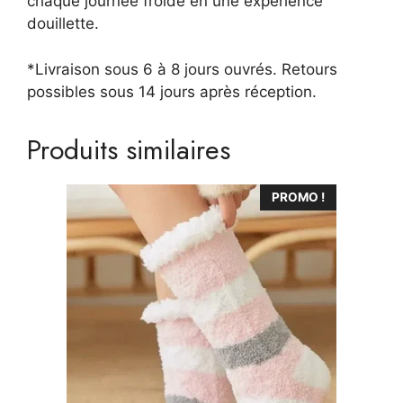
chaque journée froide en une expérience
douillette.
*Livraison sous 6 à 8 jours ouvrés. Retours
possibles sous 14 jours après réception.
Produits similaires
Ce
PROMO !
produit
a
plusieurs
variations.
Les
options
peuvent
être
choisies