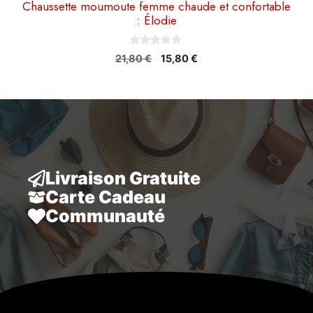
Chaussette moumoute femme chaude et confortable
: Élodie
0
Le
Le
21,80
€
15,80
€
s
prix
prix
u
r
initial
actuel
5
était :
est :
21,80 €.
15,80 €.
Livraison Gratuite
Carte Cadeau
Communauté