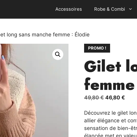
Accessoires
Robe & Combi
let long sans manche femme : Élodie
PROMO !
Gilet 
femme 
Le
Le
49,80
€
46,80
€
prix
prix
initial
actu
Découvrez le gilet lo
était :
est :
allier élégance et co
49,80 €.
46,8
sensation de bien-êtr
élancée met en valeur 