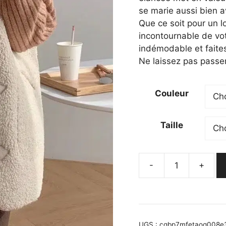
se marie aussi bien a
Que ce soit pour un l
incontournable de vot
indémodable et faites
Ne laissez pas passe
Couleur
Taille
-
+
quantité
de
Gilet
long
sans
UGS :
cqbp7mfetaog008e