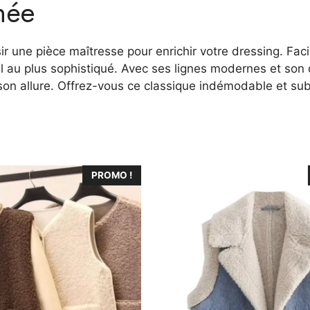
née
sir une pièce maîtresse pour enrichir votre dressing. Fac
l au plus sophistiqué. Avec ses lignes modernes et son d
 allure. Offrez-vous ce classique indémodable et subli
Ce
PROMO !
produit
a
plusieurs
variations.
Les
options
peuvent