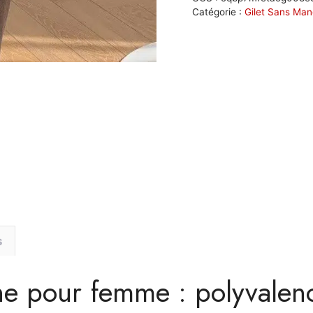
manche
Catégorie :
Gilet Sans Ma
femme
:
Élodie
s
he pour femme : polyvalen