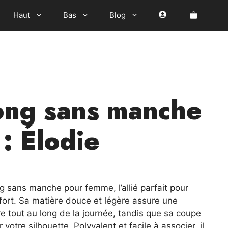
Haut
Bas
Blog
long sans manche
: Élodie
el
ng sans manche pour femme, l’allié parfait pour
nfort. Sa matière douce et légère assure une
0 €.
e tout au long de la journée, tandis que sa coupe
votre silhouette. Polyvalent et facile à associer, il