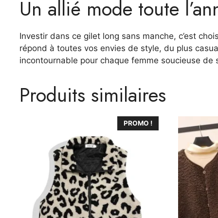
Un allié mode toute l’an
Investir dans ce gilet long sans manche, c’est choi
répond à toutes vos envies de style, du plus casua
incontournable pour chaque femme soucieuse de son
Produits similaires
Ce
Ce
PROMO !
produit
produit
a
a
plusieurs
plusieurs
variations.
variations.
Les
Les
options
options
peuvent
peuvent