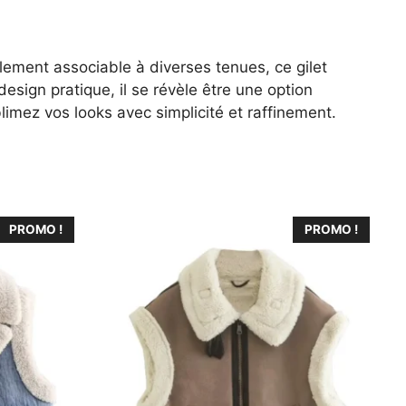
ilement associable à diverses tenues, ce gilet
esign pratique, il se révèle être une option
mez vos looks avec simplicité et raffinement.
Ce
PROMO !
PROMO !
produit
a
plusieurs
variations.
Les
options
peuvent