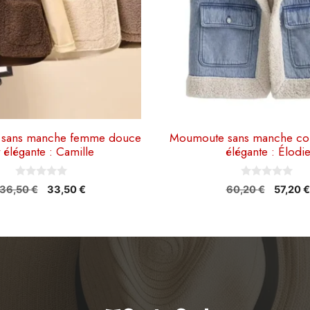
être
choisies
sur
la
page
du
produit
sans manche femme douce
Moumoute sans manche con
t élégante : Camille
élégante : Élodi
0
0
Le
Le
Le
36,50
€
33,50
€
60,20
€
57,20
€
s
s
prix
prix
prix
u
u
r
r
initial
actuel
initial
5
5
était :
est :
était :
36,50 €.
33,50 €.
60,20 €