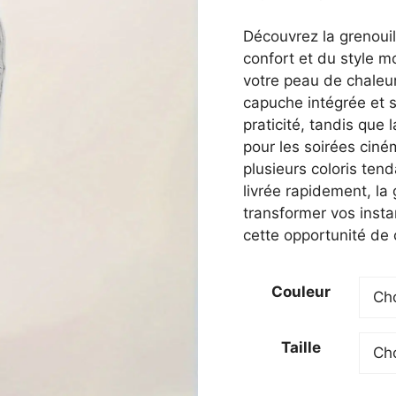
prix
prix
initial
actue
Découvrez la grenou
était :
est :
confort et du style m
47,60 €.
41,60
votre peau de chaleu
capuche intégrée et 
praticité, tandis que l
pour les soirées ciné
plusieurs coloris tend
livrée rapidement, la 
transformer vos inst
cette opportunité de 
Couleur
Taille