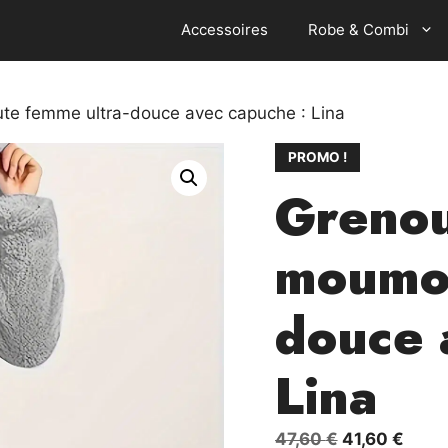
Accessoires
Robe & Combi
te femme ultra-douce avec capuche : Lina
PROMO !
Grenou
moumou
douce 
Lina
Le
Le
47,60
€
41,60
€