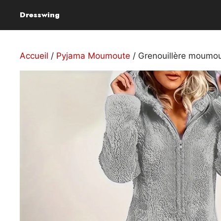
Aller
Dresswing
au
contenu
Accueil
/
Pyjama Moumoute
/ Grenouillère moumou