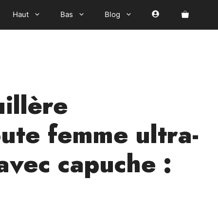
Haut
Bas
Blog
illère
te femme ultra-
avec capuche :