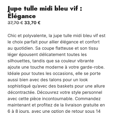
Jupe tulle midi bleu vif :
Élégance
Le
Le
37,70
€
33,70
€
prix
prix
initial
actuel
Chic et polyvalente, la jupe tulle midi bleu vif est
était :
est :
le choix parfait pour allier élégance et confort
37,70 €.
33,70 €.
au quotidien. Sa coupe flatteuse et son tissu
léger épousent délicatement toutes les
silhouettes, tandis que sa couleur vibrante
ajoute une touche moderne à votre garde-robe.
Idéale pour toutes les occasions, elle se porte
aussi bien avec des talons pour un look
sophistiqué qu’avec des baskets pour une allure
décontractée. Découvrez votre style personnel
avec cette pièce incontournable. Commandez
maintenant et profitez de la livraison gratuite en
6 à 8 jours, avec une option de retour sous 14