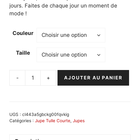
jours. Faites de chaque jour un moment de
mode !
Couleur
Taille
-
+
AJOUTER AU PANIER
quantité
de
Jupe
tulle
midi
UGS :
cl443a5gbckg00fqvkig
bleu
Catégories :
Jupe Tulle Courte
,
Jupes
vif
: