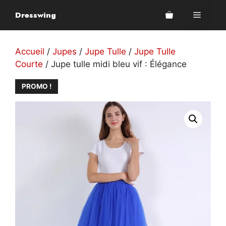
Aller
Dresswing
Menu
au
contenu
Accueil
/
Jupes
/
Jupe Tulle
/
Jupe Tulle
Courte
/ Jupe tulle midi bleu vif : Élégance
PROMO !