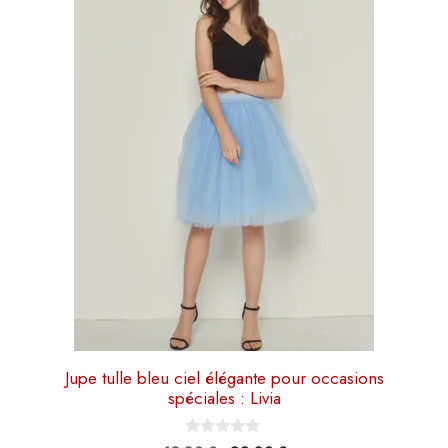
a
plusieurs
variations.
Les
options
peuvent
être
choisies
sur
la
page
du
produit
Jupe tulle bleu ciel élégante pour occasions
spéciales : Livia
0