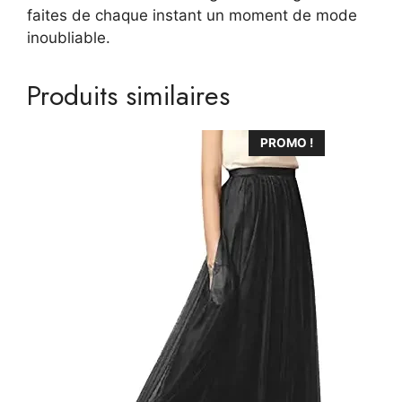
faites de chaque instant un moment de mode
inoubliable.
Produits similaires
Ce
PROMO !
produit
a
plusieurs
variations.
Les
options
peuvent
être
choisies
sur
la