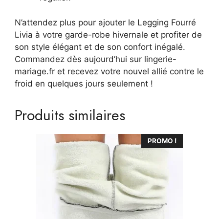
N’attendez plus pour ajouter le Legging Fourré
Livia à votre garde-robe hivernale et profiter de
son style élégant et de son confort inégalé.
Commandez dès aujourd’hui sur lingerie-
mariage.fr et recevez votre nouvel allié contre le
froid en quelques jours seulement !
Produits similaires
Ce
PROMO !
produit
a
plusieurs
variations.
Les
options