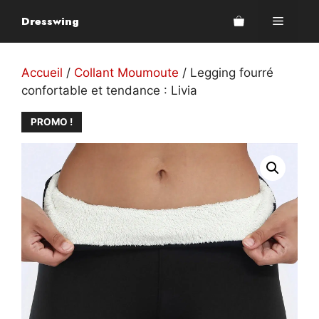
Aller
Dresswing
Menu
au
contenu
Accueil
/
Collant Moumoute
/ Legging fourré
confortable et tendance : Livia
PROMO !