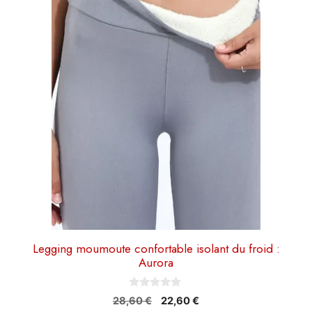
plusieurs
variations.
Les
options
peuvent
être
choisies
sur
la
page
du
produit
Legging moumoute confortable isolant du froid :
Aurora
0
Le
Le
28,60
€
22,60
€
s