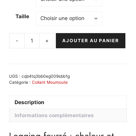
Taille
-
+
AJOUTER AU PANIER
quantité
de
Legging
fourré
confortable
UGS :
cqb4tq3bb0eg009sbb1g
et
Catégorie :
Collant Moumoute
tendance
:
Description
Livia
Informations complémentaires
Legging fourré : chaleur et