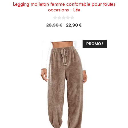
Legging molleton femme confortable pour toutes
occasions : Léa
0
Le
Le
28,90
€
22,90
€
s
prix
prix
u
r
initial
actuel
5
Ce
était :
est :
PROMO !
28,90 €.
22,90 €.
produit
a
plusieurs
variations.
Les
options
peuvent
être
choisies
sur
la