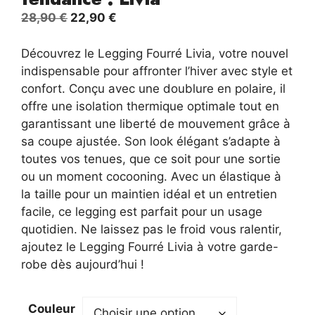
Le
Le
28,90
€
22,90
€
prix
prix
initial
actuel
Découvrez le Legging Fourré Livia, votre nouvel
était :
est :
indispensable pour affronter l’hiver avec style et
28,90 €.
22,90 €.
confort. Conçu avec une doublure en polaire, il
offre une isolation thermique optimale tout en
garantissant une liberté de mouvement grâce à
sa coupe ajustée. Son look élégant s’adapte à
toutes vos tenues, que ce soit pour une sortie
ou un moment cocooning. Avec un élastique à
la taille pour un maintien idéal et un entretien
facile, ce legging est parfait pour un usage
quotidien. Ne laissez pas le froid vous ralentir,
ajoutez le Legging Fourré Livia à votre garde-
robe dès aujourd’hui !
Couleur