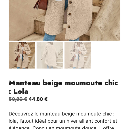
Manteau beige moumoute chic
: Lola
Le
Le
50,80
€
44,80
€
prix
prix
initial
actuel
Découvrez le manteau beige moumoute chic :
était :
est :
lola, l’atout idéal pour un hiver alliant confort et
50,80 €.
44,80 €.
élégance. Conçu en moumoute douce, il offre