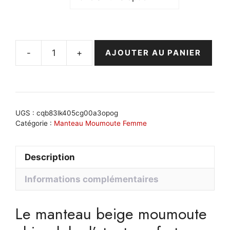
-
+
AJOUTER AU PANIER
quantité
de
Manteau
beige
moumoute
UGS :
cqb83lk405cg00a3opog
chic
Catégorie :
Manteau Moumoute Femme
:
Lola
Description
Informations complémentaires
Le manteau beige moumoute