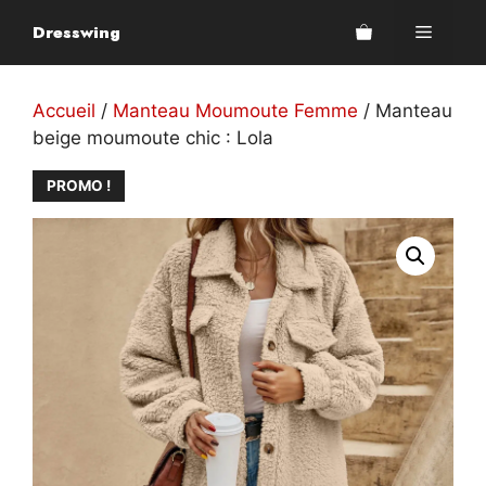
Aller
Dresswing
Menu
au
contenu
Accueil
/
Manteau Moumoute Femme
/ Manteau
beige moumoute chic : Lola
PROMO !