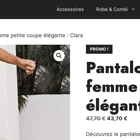
Accessoires
Robe & Combi
me petite coupe élégante : Clara
PROMO !
Pantal
femme 
élégant
Le
Le
47,70
€
43,70
€
prix
prix
initial
actu
Découvrez le pantalon