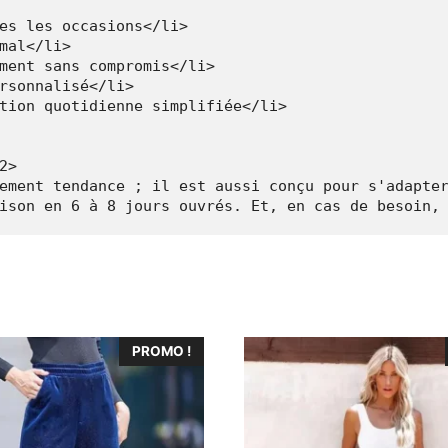
es les occasions</li>

mal</li>

ment sans compromis</li>

rsonnalisé</li>

tion quotidienne simplifiée</li>

>

ement tendance ; il est aussi conçu pour s'adapter
Ce
PROMO !
produit
a
plusieurs