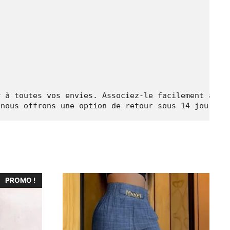
 à toutes vos envies. Associez-le facilement à une
Ce
PROMO !
produit
a
plusieurs