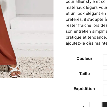
était :
est :
pour allier style et c
47,70 €.
43,7
matériaux légers vou
et un look élégant en
préférés, il s’adapte
rester fraîche lors de
son entretien simplifi
pratique et tendance.
ajoutez-le dès mainte
Couleur
Taille
Expédition