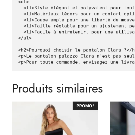
<ul>

  <li>Style élégant et polyvalent pour tout
  <li>Matériaux légers pour un confort opti
  <li>Coupe ample pour une liberté de mouve
  <li>Taille réglable pour un ajustement pe
  <li>Facile à entretenir, pour une utilisa
</ul>

<h2>Pourquoi choisir le pantalon Clara ?</h2
<p>Le pantalon palazzo Clara n'est pas seul
Produits similaires
Ce
Ce
PROMO !
produit
produit
a
a
plusieurs
plusieurs