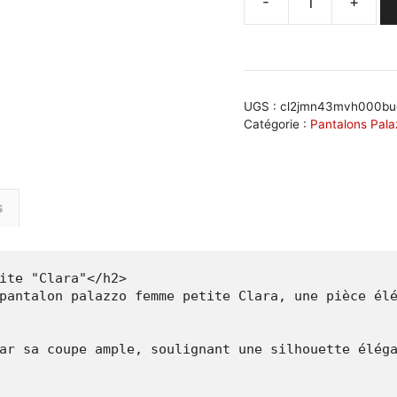
-
+
quantité
de
Pantalon
palazzo
femme
UGS :
cl2jmn43mvh000bu
petite
Catégorie :
Pantalons Pala
coupe
élégante
:
s
Clara
ite "Clara"</h2>

pantalon palazzo femme petite Clara, une pièce élé
ar sa coupe ample, soulignant une silhouette éléga