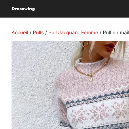
Aller
Dresswing
au
contenu
Accueil
/
Pulls
/
Pull Jacquard Femme
/ Pull en mai