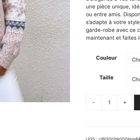
une pièce unique, idéa
ou entre amis. Disponi
s’adapte à votre styl
garde-robe avec ce 
maintenant et faites l
Couleur
Taille
-
+
quantité
de
Pull
en
maille
UGS :
cl6l30ti1tk000bpa8