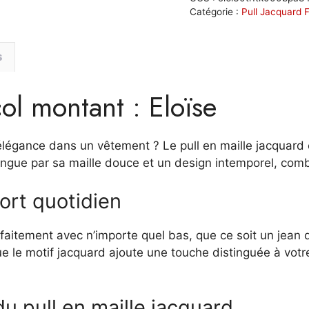
jacquard
Catégorie :
Pull Jacquard
col
montant
s
:
Eloïse
col montant : Eloïse
légance dans un vêtement ? Le pull en maille jacquard c
tingue par sa maille douce et un design intemporel, comb
ort quotidien
rfaitement avec n’importe quel bas, que ce soit un jean
ue le motif jacquard ajoute une touche distinguée à vo
du pull en maille jacquard