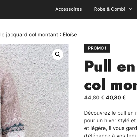
Accessoires
Robe & Combi
lle jacquard col montant : Eloïse
PROMO !
Pull en
col mon
Le
Le
44,80
€
40,80
€
prix
prix
initial
actu
Découvrez le pull en m
était :
est :
pour un hiver stylé e
44,80 €.
40,8
et légère, il vous ga
d’élégance à vos tenu