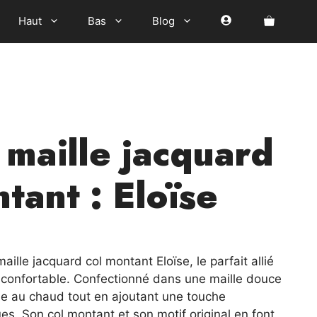
Haut
Bas
Blog
 maille jacquard
tant : Eloïse
el
aille jacquard col montant Eloïse, le parfait allié
t confortable. Confectionné dans une maille douce
0 €.
rde au chaud tout en ajoutant une touche
es. Son col montant et son motif original en font