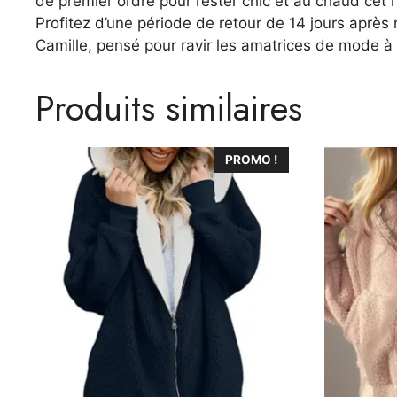
de premier ordre pour rester chic et au chaud cet h
Profitez d’une période de retour de 14 jours après 
Camille, pensé pour ravir les amatrices de mode à 
Produits similaires
Ce
Ce
PROMO !
produit
produit
a
a
plusieurs
plusieurs
variations.
variations.
Les
Les
options
options
peuvent
peuvent
être
être
choisies
choisies
sur
sur