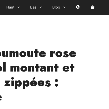
Haut
Bas
Blog
oumoute rose
ol montant et
 zippées :
e