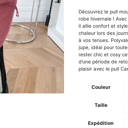
prix
prix
initial
actu
Découvrez le pull mou
était :
est :
robe hivernale ! Avec
48,00 €.
42,0
il allie confort et st
chaleur lors des jour
à vos tenues. Polyval
jupe, idéal pour toute
rester chic et cosy c
d’une période de reto
plaisir avec le pull Cam
Couleur
Taille
Expédition