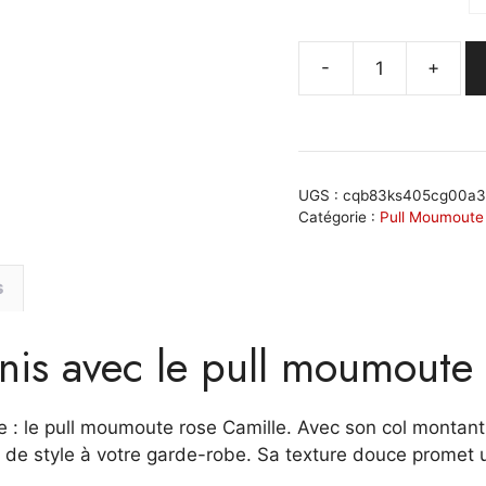
-
+
quantité
de
Pull
moumoute
rose
UGS :
cqb83ks405cg00a3
avec
Catégorie :
Pull Moumoute
col
montant
s
et
poches
éunis avec le pull moumoute
zippées
:
Camille
 : le pull moumoute rose Camille. Avec son col montant 
e style à votre garde-robe. Sa texture douce promet un 