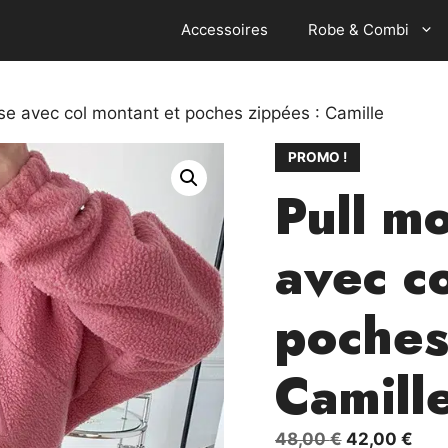
Accessoires
Robe & Combi
e avec col montant et poches zippées : Camille
PROMO !
Pull m
avec c
poches
Camill
Le
Le
48,00
€
42,00
€