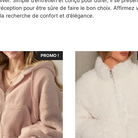
iver. Simple d’entretien et conçu pour durer, il se prés
réception pour être sûre de faire le bon choix. Affirmez 
la recherche de confort et d’élégance.
Ce
PROMO !
produit
a
plusieurs
variations.
Les
options
peuvent
être
choisies
sur