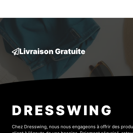
r
initial
actuel
5
était :
est :
69,99 €.
55,99 €.
Livraison Gratuite
DRESSWING
Chez Dresswing, nous nous engageons à offrir des produit