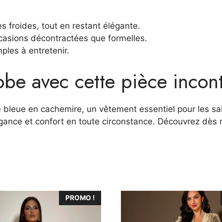
es froides, tout en restant élégante.
ccasions décontractées que formelles.
ples à entretenir.
obe avec cette pièce incon
e bleue en cachemire, un vêtement essentiel pour les sai
égance et confort en toute circonstance. Découvrez dès
Ce
PROMO !
produit
a