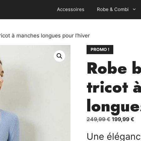
Accessoires
Robe & Combi
ricot à manches longues pour l’hiver
PROMO !
Robe b
tricot
longue
Le
Le
249,99
€
199,99
€
prix
pr
Une élégance
initial
ac