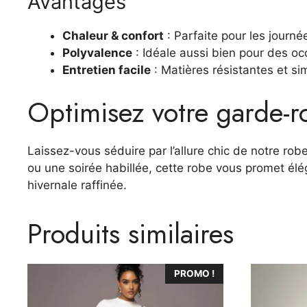
Avantages
Chaleur & confort
: Parfaite pour les journé
Polyvalence
: Idéale aussi bien pour des o
Entretien facile
: Matières résistantes et sim
Optimisez votre garde-r
Laissez-vous séduire par l’allure chic de notre rob
ou une soirée habillée, cette robe vous promet él
hivernale raffinée.
Produits similaires
Ce
Ce
PROMO !
produit
produit
a
a