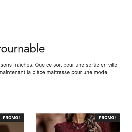
tournable
sons fraîches. Que ce soit pour une sortie en ville
 maintenant la pièce maîtresse pour une mode
Ce
PROMO !
PROMO !
produit
a