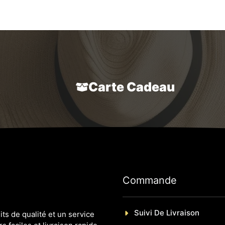
r
prix
prix
initial
u
5
r
initial
actuel
était :
5
était :
est :
89,99 
49,99 €.
39,99 €.
Carte Cadeau
Commande
Suivi De Livraison
s de qualité et un service