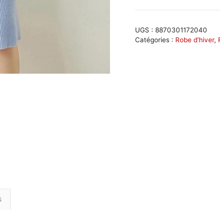
Robe
bleu
clair
UGS :
8870301172040
en
Catégories :
Robe d'hiver
,
tricot
à
manches
longues
pour
l'hiver
s