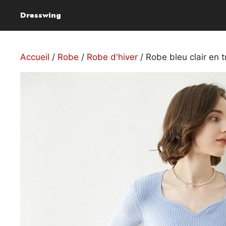
Aller
Dresswing
au
contenu
Accueil
/
Robe
/
Robe d'hiver
/ Robe bleu clair en t