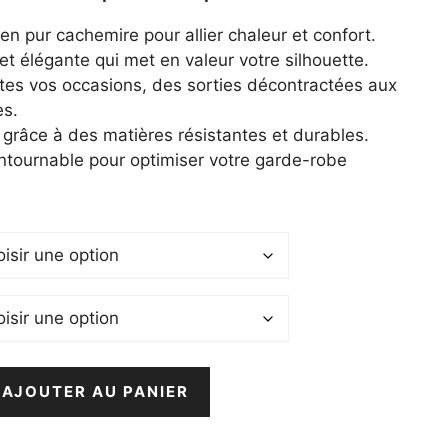
 :
9,99 €.
n pur cachemire pour allier chaleur et confort.
t élégante qui met en valeur votre silhouette.
utes vos occasions, des sorties décontractées aux
es.
e grâce à des matières résistantes et durables.
ntournable pour optimiser votre garde-robe
AJOUTER AU PANIER