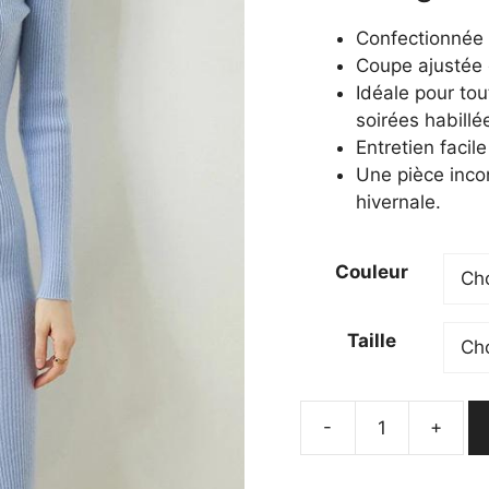
était :
est
249,99 €.
19
Confectionnée e
Coupe ajustée e
Idéale pour to
soirées habillé
Entretien facil
Une pièce inco
hivernale.
Couleur
Taille
-
+
quantité
de