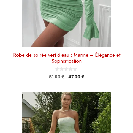
sur
la
page
du
produit
Robe de soirée vert d’eau : Marine – Élégance et
Sophistication
0
Le
Le
51,99
€
47,99
€
s
prix
prix
u
r
initial
actuel
5
était :
est :
51,99 €.
47,99 €.