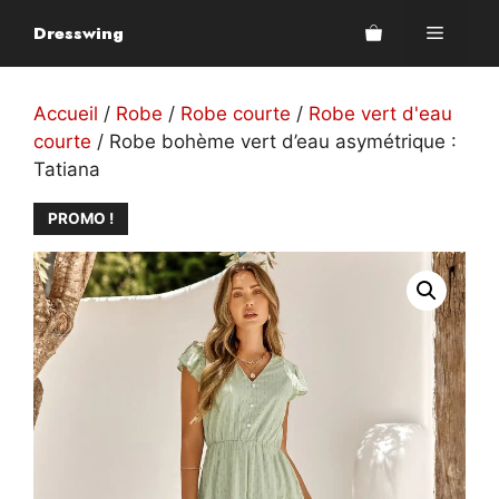
Aller
Dresswing
Menu
au
contenu
Accueil
/
Robe
/
Robe courte
/
Robe vert d'eau
courte
/ Robe bohème vert d’eau asymétrique :
Tatiana
PROMO !