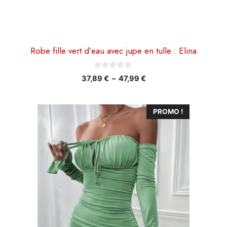
du
produit
Robe fille vert d’eau avec jupe en tulle : Elina
0
Plage
37,89
€
–
47,99
€
s
de
u
r
prix :
5
Ce
37,89 €
PROMO !
à
produit
47,99 €
a
plusieurs
variations.
Les
options
peuvent
être
choisies