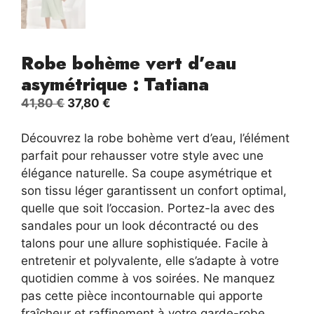
Robe bohème vert d’eau
asymétrique : Tatiana
Le
Le
41,80
€
37,80
€
prix
prix
initial
actuel
Découvrez la robe bohème vert d’eau, l’élément
était :
est :
parfait pour rehausser votre style avec une
41,80 €.
37,80 €.
élégance naturelle. Sa coupe asymétrique et
son tissu léger garantissent un confort optimal,
quelle que soit l’occasion. Portez-la avec des
sandales pour un look décontracté ou des
talons pour une allure sophistiquée. Facile à
entretenir et polyvalente, elle s’adapte à votre
quotidien comme à vos soirées. Ne manquez
pas cette pièce incontournable qui apporte
fraîcheur et raffinement à votre garde-robe.