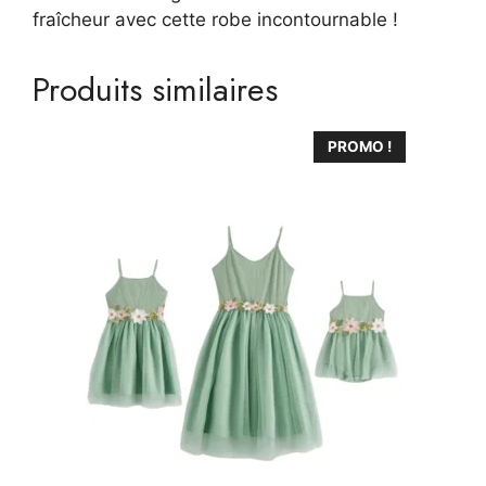
fraîcheur avec cette robe incontournable !
Produits similaires
Ce
PROMO !
produit
a
plusieurs
variations.
Les
options
peuvent
être
choisies
sur
la
page