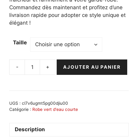
Commandez dès maintenant et profitez d’une
livraison rapide pour adopter ce style unique et
élégant !
Taille
-
+
AJOUTER AU PANIER
quantité
de
Robe
bohème
vert
UGS :
cl7v6ugmt5pg00djiu00
d'eau
Catégorie :
Robe vert d'eau courte
asymétrique
:
Description
Tatiana