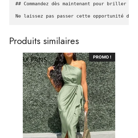
## Commandez dès maintenant pour briller cet 
Produits similaires
Ce
PROMO !
produit
a
plusieurs
variations.
Les
options
peuvent
être
choisies
sur