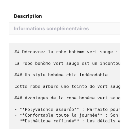
dentelle
:
Description
Élisa
Informations complémentaires
## Découvrez la robe bohème vert sauge : Élé
La robe bohème vert sauge est un incontourna
### Un style bohème chic indémodable

Cette robe arbore une teinte de vert sauge s
### Avantages de la robe bohème vert sauge

- **Polyvalence assurée** : Parfaite pour un
- **Confortable toute la journée** : Son tis
- **Esthétique raffinée** : Les détails en d