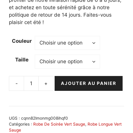
et achetez en toute sérénité grâce à notre
politique de retour de 14 jours. Faites-vous
plaisir cet été !
Couleur
Taille
-
+
AJOUTER AU PANIER
quantité
de
Robe
bohème
vert
UGS :
cqnn82lmonmg008ihqf0
sauge
Catégories :
Robe De Soirée Vert Sauge
,
Robe Longue Vert
Sauge
avec