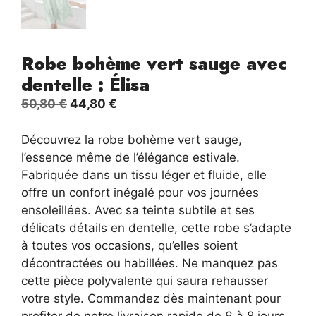
Robe bohème vert sauge avec
dentelle : Élisa
Le
Le
50,80
€
44,80
€
prix
prix
initial
actuel
Découvrez la robe bohème vert sauge,
était :
est :
l’essence même de l’élégance estivale.
50,80 €.
44,80 €.
Fabriquée dans un tissu léger et fluide, elle
offre un confort inégalé pour vos journées
ensoleillées. Avec sa teinte subtile et ses
délicats détails en dentelle, cette robe s’adapte
à toutes vos occasions, qu’elles soient
décontractées ou habillées. Ne manquez pas
cette pièce polyvalente qui saura rehausser
votre style. Commandez dès maintenant pour
profiter de notre livraison rapide de 6 à 8 jours,