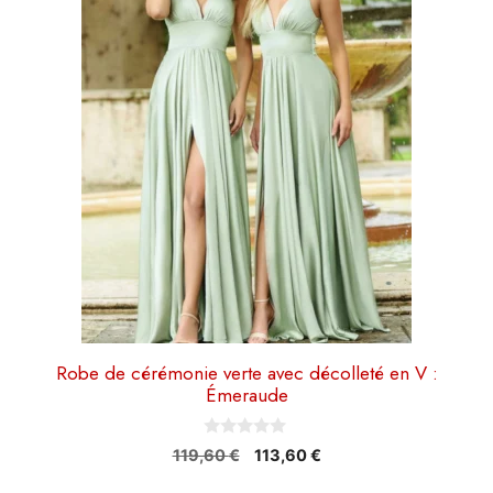
variations.
Les
options
peuvent
être
choisies
sur
la
page
du
produit
Robe de cérémonie verte avec décolleté en V :
Émeraude
0
Le
Le
119,60
€
113,60
€
s
prix
prix
u