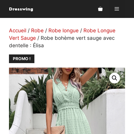
Aller
Dresswing
Menu
au
contenu
Accueil
/
Robe
/
Robe longue
/
Robe Longue
Vert Sauge
/ Robe bohème vert sauge avec
dentelle : Élisa
PROMO !