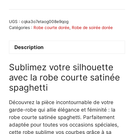
Robe
courte
satinée
UGS :
cqka3o7etaog008e9qog
avec
Catégories :
Robe courte dorée
,
Robe de soirée dorée
bretelles
spaghetti
Description
:
Séverine
Sublimez votre silhouette
avec la robe courte satinée
spaghetti
Découvrez la pièce incontournable de votre
garde-robe qui allie élégance et féminité : la
robe courte satinée spaghetti. Parfaitement
adaptée pour toutes vos occasions spéciales,
cette robe sublime vos courbes grâce à sa