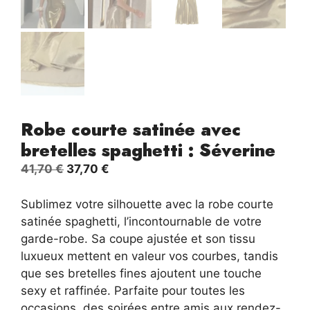
Robe courte satinée avec
bretelles spaghetti : Séverine
Le
Le
41,70
€
37,70
€
prix
prix
initial
actuel
Sublimez votre silhouette avec la robe courte
était :
est :
satinée spaghetti, l’incontournable de votre
41,70 €.
37,70 €.
garde-robe. Sa coupe ajustée et son tissu
luxueux mettent en valeur vos courbes, tandis
que ses bretelles fines ajoutent une touche
sexy et raffinée. Parfaite pour toutes les
occasions, des soirées entre amis aux rendez-