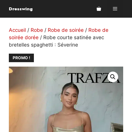
Aller
Dresswing
Menu
au
contenu
Accueil
/
Robe
/
Robe de soirée
/
Robe de
soirée dorée
/ Robe courte satinée avec
bretelles spaghetti : Séverine
PROMO !