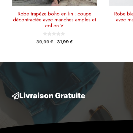
Robe trapèze boho en lin : coupe
Robe bla
décontractée avec manches amples et
avec ma
col en V
0
Le
Le
39,99
€
31,99
€
s
prix
prix
u
r
initial
actuel
5
était :
est :
39,99 €.
31,99 €.
Livraison Gratuite