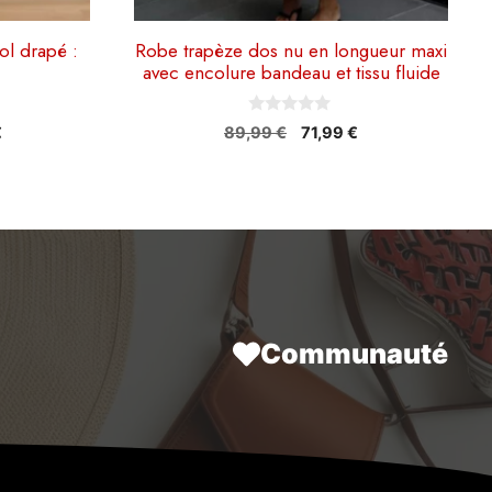
ol drapé :
Robe trapèze dos nu en longueur maxi
avec encolure bandeau et tissu fluide
0
Le
Le
Le
€
89,99
€
71,99
€
s
prix
prix
prix
u
r
actuel
initial
actuel
5
est :
était :
est :
.
46,90 €.
89,99 €.
71,99 €.
Communauté