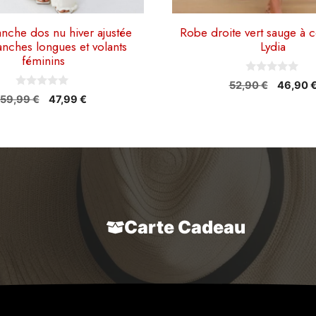
nche dos nu hiver ajustée
Robe droite vert sauge à c
nches longues et volants
Lydia
féminins
0
Le
52,90
€
46,90
s
0
Le
Le
59,99
€
47,99
€
prix
u
s
r
prix
prix
initial
u
5
r
initial
actuel
était :
5
était :
est :
52,90 €
59,99 €.
47,99 €.
Carte Cadeau