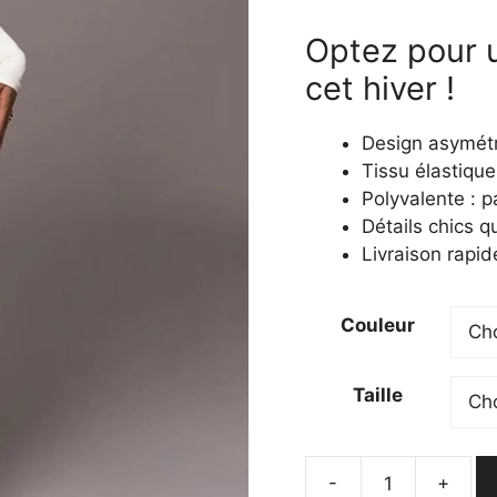
prix
prix
Optez pour u
initial
actu
était :
est :
cet hiver !
69,99 €.
55,9
Design asymétr
Tissu élastique
Polyvalente : p
Détails chics q
Livraison rapide
Couleur
Taille
-
+
quantité