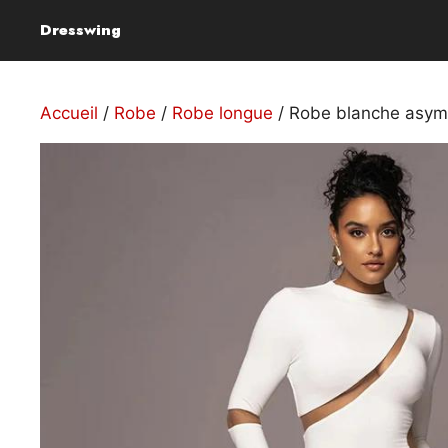
Aller
Dresswing
au
contenu
Accueil
/
Robe
/
Robe longue
/ Robe blanche asymé