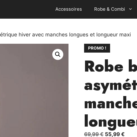
Accessoires
Robe & Combi
trique hiver avec manches longues et longueur maxi
PROMO !
Robe b
asymét
manche
longue
Le
Le
69,99
€
55,99
€