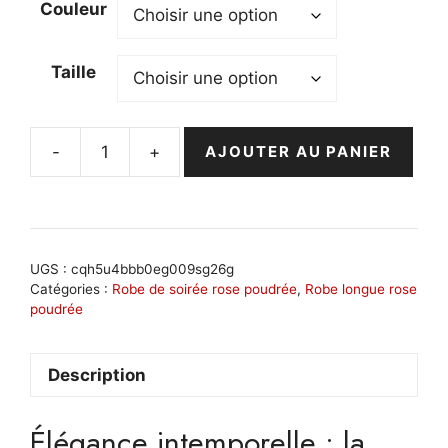
Couleur
Taille
-
+
AJOUTER AU PANIER
quantité
de
Robe
drapée
rose
UGS :
cqh5u4bbb0eg009sg26g
poudré
Catégories :
Robe de soirée rose poudrée
,
Robe longue rose
poudrée
élégante
:
Hélène
Description
Élégance intemporelle : la