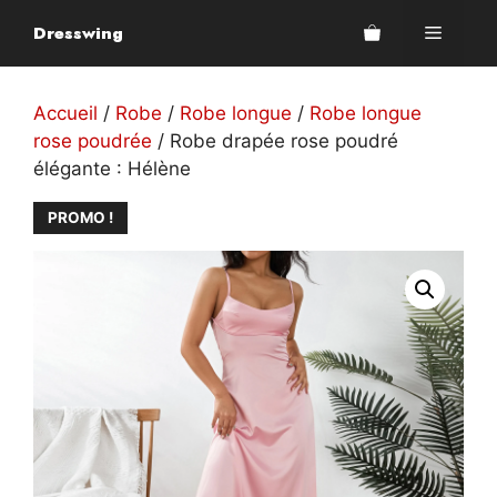
Aller
Dresswing
Menu
au
contenu
Accueil
/
Robe
/
Robe longue
/
Robe longue
rose poudrée
/ Robe drapée rose poudré
élégante : Hélène
PROMO !