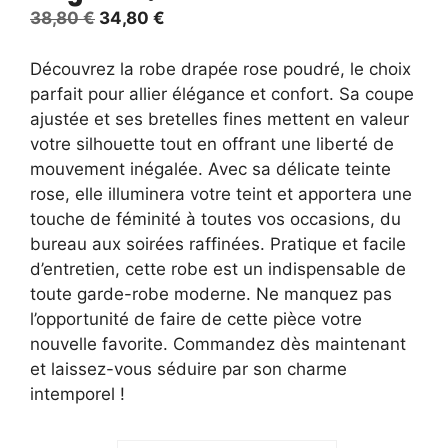
Le
Le
38,80
€
34,80
€
prix
prix
initial
actuel
Découvrez la robe drapée rose poudré, le choix
était :
est :
parfait pour allier élégance et confort. Sa coupe
38,80 €.
34,80 €.
ajustée et ses bretelles fines mettent en valeur
votre silhouette tout en offrant une liberté de
mouvement inégalée. Avec sa délicate teinte
rose, elle illuminera votre teint et apportera une
touche de féminité à toutes vos occasions, du
bureau aux soirées raffinées. Pratique et facile
d’entretien, cette robe est un indispensable de
toute garde-robe moderne. Ne manquez pas
l’opportunité de faire de cette pièce votre
nouvelle favorite. Commandez dès maintenant
et laissez-vous séduire par son charme
intemporel !