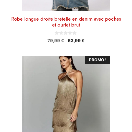
Robe longue droite bretelle en denim avec poches
et ourlet brut
0
Le
Le
79,99
€
63,99
€
s
prix
prix
u
r
initial
actuel
5
Ce
était :
est :
PROMO !
79,99 €.
63,99 €.
produit
a
plusieurs
variations.
Les
options
peuvent
être
choisies