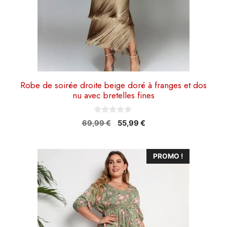
sur
la
page
du
produit
Robe de soirée droite beige doré à franges et dos
nu avec bretelles fines
0
Le
Le
69,99
€
55,99
€
s
prix
prix
u
r
initial
actuel
5
Ce
était :
est :
PROMO !
69,99 €.
55,99 €.
produit
a
plusieurs
variations.
Les