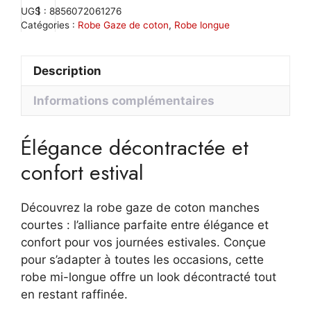
Robe
UGS :
8856072061276
maxi
Catégories :
Robe Gaze de coton
,
Robe longue
gaze
de
Description
coton
vert
Informations complémentaires
olive
+
manches
Élégance décontractée et
courtes
col
confort estival
V
fluide
Découvrez la robe gaze de coton manches
et
courtes : l’alliance parfaite entre élégance et
légère
confort pour vos journées estivales. Conçue
pour s’adapter à toutes les occasions, cette
robe mi-longue offre un look décontracté tout
en restant raffinée.