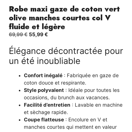
Robe maxi gaze de coton vert
olive manches courtes col V
fluide et légère
Le
Le
69,99
€
55,99
€
prix
prix
Élégance décontractée pour
initial
actuel
était :
est :
un été inoubliable
69,99 €.
55,99 €.
Confort inégalé
: Fabriquée en gaze de
coton douce et respirante.
Style polyvalent
: Idéale pour toutes les
occasions, du brunch aux vacances.
Facilité d’entretien
: Lavable en machine
et sèchage rapide.
Coupe flatteuse
: Encolure en V et
manches courtes qui mettent en valeur