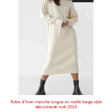
produit
a
plusieurs
variations.
Les
options
peuvent
être
choisies
sur
la
page
du
produit
Robe d’hiver manche longue en maille beige style
décontracté midi 2025