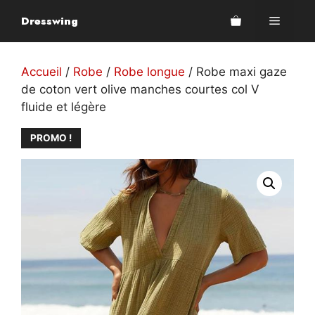
Aller
Dresswing
Menu
au
contenu
Accueil
/
Robe
/
Robe longue
/ Robe maxi gaze
de coton vert olive manches courtes col V
fluide et légère
PROMO !