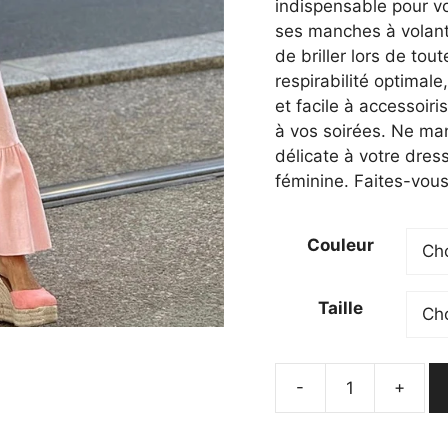
était :
est :
indispensable pour vo
54,90 €.
50,9
ses manches à volants
de briller lors de tou
respirabilité optimale
et facile à accessoiri
à vos soirées. Ne man
délicate à votre dress
féminine. Faites-vous
Couleur
Taille
-
+
quantité
de