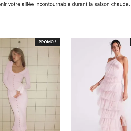
enir votre alliée incontournable durant la saison chaude.
Ce
PROMO !
produit
a
plusieurs
variations.
Les
options
peuvent
être
choisies
sur
la
page