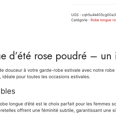
Robe
longue
d'été
UGS :
cqh5u4k405cg00a3
rose
Catégorie :
Robe longue r
poudré
élégante
:
Mélodie
e d’été rose poudré – un i
de douceur à votre garde-robe estivale avec notre robe 
é, idéale pour toutes les occasions estivales.
ables
obe longue d’été est le choix parfait pour les femmes so
retelles offrent une féminité subtile, garantissant une s