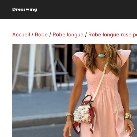
Aller
Dresswing
au
contenu
Accueil
/
Robe
/
Robe longue
/
Robe longue rose 