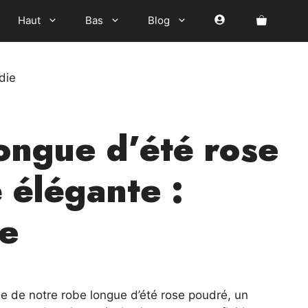
Haut
Bas
Blog
die
ongue d’été rose
 élégante :
e
el
de notre robe longue d’été rose poudré, un