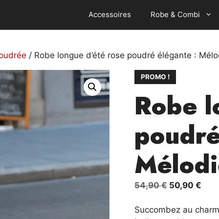
Accessoires
Robe & Combi
poudrée
/ Robe longue d’été rose poudré élégante : Mélo
PROMO !
Robe l
poudré
Mélodi
Le
Le
54,90
€
50,90
€
prix
prix
initial
actu
Succombez au charme 