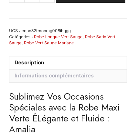
de
Robe
maxi
verte
UGS :
cqnn82tmonmg008ihqgg
élégante
Catégories :
Robe Longue Vert Sauge
,
Robe Satin Vert
Sauge
,
Robe Vert Sauge Mariage
et
fluide
:
Description
Amalia
Informations complémentaires
Sublimez Vos Occasions
Spéciales avec la Robe Maxi
Verte ÉLégante et Fluide :
Amalia