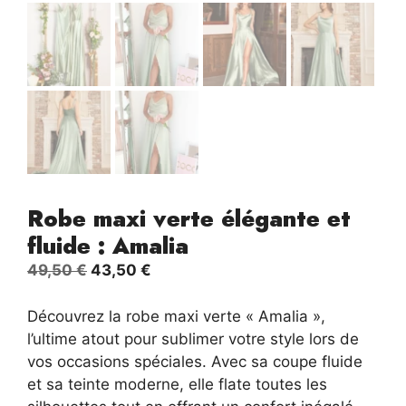
Robe maxi verte élégante et
fluide : Amalia
Le
Le
49,50
€
43,50
€
prix
prix
initial
actuel
Découvrez la robe maxi verte « Amalia »,
était :
est :
l’ultime atout pour sublimer votre style lors de
49,50 €.
43,50 €.
vos occasions spéciales. Avec sa coupe fluide
et sa teinte moderne, elle flate toutes les