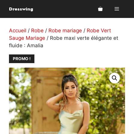
Aller
Dresswing
Menu
au
contenu
Accueil
/
Robe
/
Robe mariage
/
Robe Vert
Sauge Mariage
/ Robe maxi verte élégante et
fluide : Amalia
PROMO !