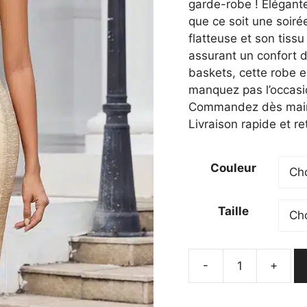
était :
est :
garde-robe ! Élégante
61,20 €.
57,20
que ce soit une soiré
flatteuse et son tissu
assurant un confort d
baskets, cette robe e
manquez pas l’occasion
Commandez dès mainte
Livraison rapide et re
Couleur
Taille
-
+
quantité
de