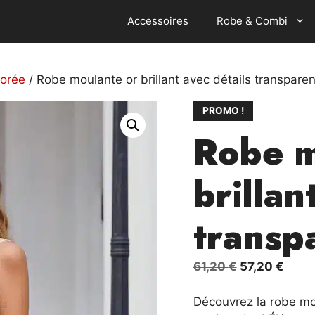
Accessoires
Robe & Combi
dorée
/ Robe moulante or brillant avec détails transparen
PROMO !
Robe m
brillan
transp
Le
Le
61,20
€
57,20
€
prix
prix
initial
actue
Découvrez la robe mou