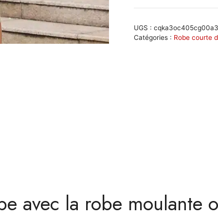
Robe
moulante
or
UGS :
cqka3oc405cg00a3
brillant
Catégories :
Robe courte 
avec
détails
transparents
:
Quentin
e avec la robe moulante or