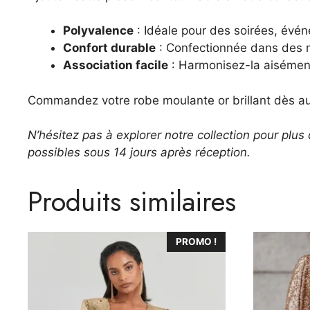
Polyvalence
: Idéale pour des soirées, évén
Confort durable
: Confectionnée dans des ma
Association facile
: Harmonisez-la aisément
Commandez votre robe moulante or brillant dès auj
N’hésitez pas à explorer notre collection pour plus 
possibles sous 14 jours après réception.
Produits similaires
Ce
Ce
PROMO !
produit
produit
a
a
plusieurs
plusieurs
variations.
variations.