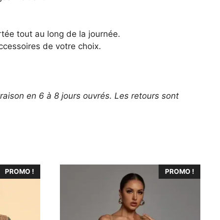
tée tout au long de la journée.
cessoires de votre choix.
vraison en 6 à 8 jours ouvrés. Les retours sont
Ce
PROMO !
PROMO !
produit
a
plusieurs
variations.