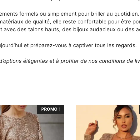
ements formels ou simplement pour briller au quotidien.
tériaux de qualité, elle reste confortable pour être por
 avec des talons hauts, des bijoux audacieux ou des ac
ourd’hui et préparez-vous à captiver tous les regards.
d’options élégantes et à profiter de nos conditions de li
Ce
PROMO !
produit
a
plusieurs
variations.