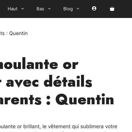
Haut
Bas
Blog
ts : Quentin
oulante or
t avec détails
arents : Quentin
l
lante or brillant, le vêtement qui sublimera votre