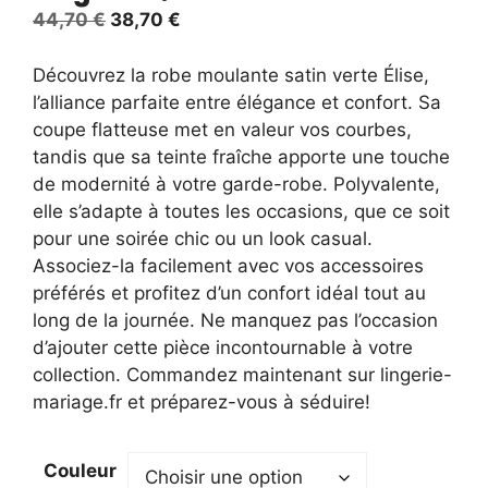
Le
Le
44,70
€
38,70
€
prix
prix
initial
actuel
Découvrez la robe moulante satin verte Élise,
était :
est :
l’alliance parfaite entre élégance et confort. Sa
44,70 €.
38,70 €.
coupe flatteuse met en valeur vos courbes,
tandis que sa teinte fraîche apporte une touche
de modernité à votre garde-robe. Polyvalente,
elle s’adapte à toutes les occasions, que ce soit
pour une soirée chic ou un look casual.
Associez-la facilement avec vos accessoires
préférés et profitez d’un confort idéal tout au
long de la journée. Ne manquez pas l’occasion
d’ajouter cette pièce incontournable à votre
collection. Commandez maintenant sur lingerie-
mariage.fr et préparez-vous à séduire!
Couleur