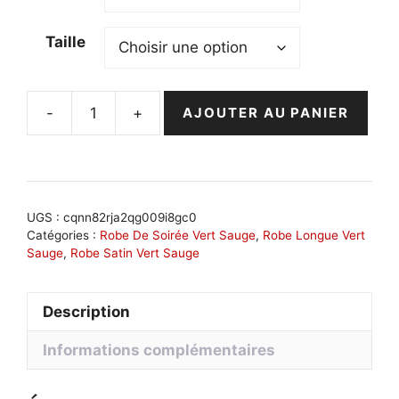
Taille
-
+
AJOUTER AU PANIER
quantité
de
Robe
moulante
satin
UGS :
cqnn82rja2qg009i8gc0
verte
Catégories :
Robe De Soirée Vert Sauge
,
Robe Longue Vert
Sauge
,
Robe Satin Vert Sauge
élégante
:
Élise
Description
Informations complémentaires