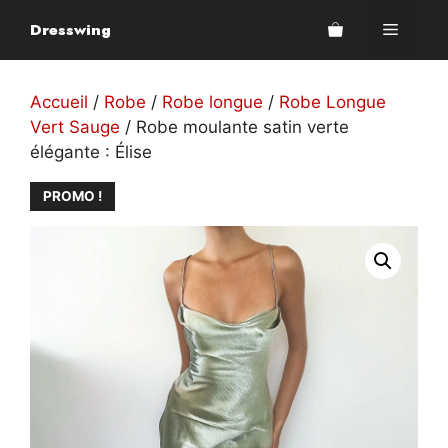
Aller
Dresswing
Menu
au
contenu
Accueil
/
Robe
/
Robe longue
/
Robe Longue
Vert Sauge
/ Robe moulante satin verte
élégante : Élise
PROMO !