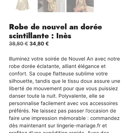
Robe de nouvel an dorée
scintillante : Inès
Le
Le
38,80
€
34,80
€
prix
prix
initial
actuel
Illuminez votre soirée de Nouvel An avec notre
était :
est :
robe dorée éclatante, alliant élégance et
38,80 €.
34,80 €.
confort. Sa coupe flatteuse sublime votre
silhouette, tandis que le tissu doux assure une
liberté de mouvement pour que vous puissiez
danser toute la nuit. Polyvalente, elle se
personnalise facilement avec vos accessoires
préférés. Ne laissez pas passer l’occasion de
faire une impression mémorable : commandez
dès maintenant sur lingerie-mariage.fr et
profitez d’une expédition rapide. Avec des