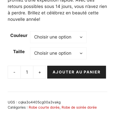
retours possibles sous 14 jours, vous n’avez rien
à perdre. Brillez et célébrez en beauté cette
nouvelle année!
Couleur
Taille
-
+
AJOUTER AU PANIER
quantité
de
Robe
de
nouvel
UGS :
cqka3o4405cg00a3vakg
an
Catégories :
Robe courte dorée
,
Robe de soirée dorée
dorée