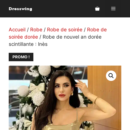
Aller
Dresswing
Menu
au
contenu
Accueil
/
Robe
/
Robe de soirée
/
Robe de
soirée dorée
/ Robe de nouvel an dorée
scintillante : Inès
PROMO !