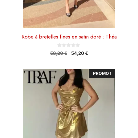
page
du
produit
Robe à bretelles fines en satin doré : Théa
0
Le
Le
58,20
€
54,20
€
s
prix
prix
u
r
initial
actuel
5
Ce
était :
est :
PROMO !
58,20 €.
54,20 €.
produit
a
plusieurs
variations.
Les
options
peuvent
être