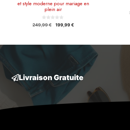
et style moderne pour mariage en
plein air
0
Le
Le
249,99
€
199,99
€
s
prix
prix
u
r
initial
actuel
5
était :
est :
249,99 €.
199,99 €.
Livraison Gratuite