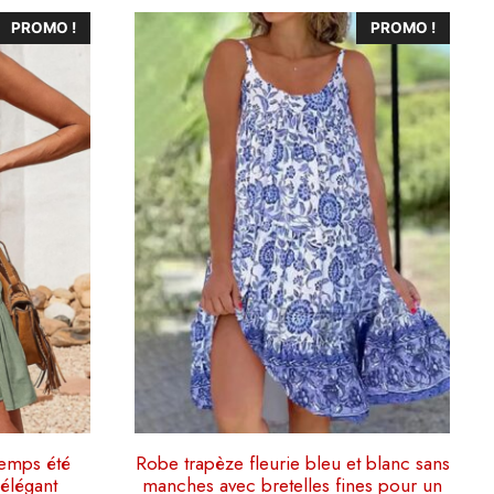
Ce
PROMO !
PROMO !
produit
a
plusieurs
variations.
Les
options
peuvent
être
choisies
sur
la
page
du
produit
temps été
Robe trapèze fleurie bleu et blanc sans
 élégant
manches avec bretelles fines pour un