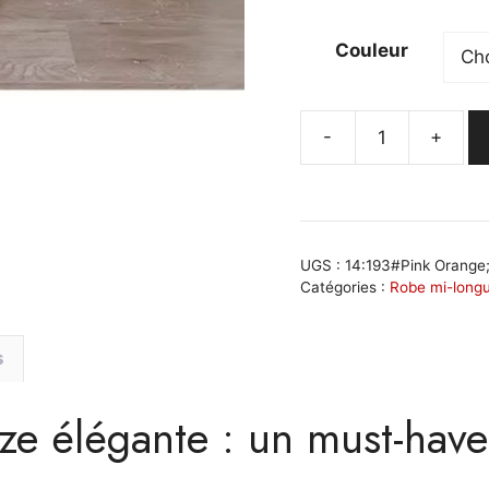
Couleur
-
+
quantité
de
Robe
trapèze
bicolore
UGS :
14:193#Pink Orang
à
Catégories :
Robe mi-long
dégradé
bleu
s
rose
avec
ze élégante : un must-have
manches
longues
et