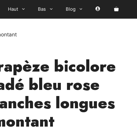
Haut
Bas
Blog
montant
rapèze bicolore
adé bleu rose
anches longues
 montant