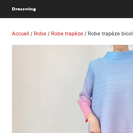
Aller
Dresswing
au
contenu
Accueil
/
Robe
/
Robe trapèze
/ Robe trapèze bico