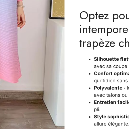
prix
prix
Optez pou
initial
actue
était :
est :
intemporel
89,99 €.
71,99
trapèze ch
Silhouette fla
avec sa coupe
Confort optim
quotidien sans 
Polyvalente
: 
avec talons ou
Entretien facil
pli.
Style sophisti
allure élégante