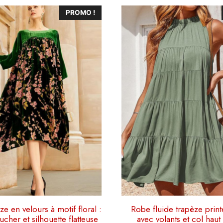
Ce
PROMO !
produit
a
plusieurs
variations.
Les
options
peuvent
être
choisies
sur
la
page
du
produit
e en velours à motif floral :
Robe fluide trapèze prin
ucher et silhouette flatteuse
avec volants et col haut