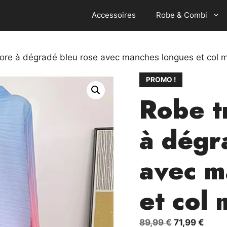
Accessoires
Robe & Combi
lore à dégradé bleu rose avec manches longues et col 
PROMO !
Robe t
à dégr
avec m
et col
Le
Le
89,99
€
71,99
€