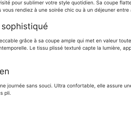
isité pour sublimer votre style quotidien. Sa coupe fla
col
s vous rendiez à une soirée chic ou à un déjeuner entre 
montant
n sophistiqué
peccable grâce à sa coupe ample qui met en valeur tout
temporelle. Le tissu plissé texturé capte la lumière, ap
ien
ne journée sans souci. Ultra confortable, elle assure un
 pli.