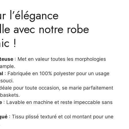
r l’élégance
l
le avec notre robe
 €.
ic !
tteuse
: Met en valeur toutes les morphologies
 ample.
al
: Fabriquée en 100% polyester pour un usage
souci.
Idéale pour toute occasion, se marie parfaitement
 baskets.
e
: Lavable en machine et reste impeccable sans
qué
: Tissu plissé texturé et col montant pour une
.