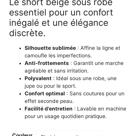
Le short beige sous robe
initial
actuel
était :
est :
essentiel pour un confort
17,99 €.
13,99 €.
inégalé et une élégance
discrète.
Silhouette sublimée
: Affine la ligne et
camoufle les imperfections.
Anti-frottements
: Garantit une marche
agréable et sans irritation.
Polyvalent
: Idéal sous une robe, une
jupe ou pour le sport.
Confort optimal
: Sans coutures pour un
effet seconde peau.
Facilité d’entretien
: Lavable en machine
pour un usage quotidien pratique.
Couleur