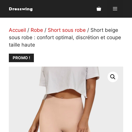
Aller
Dresswing
Menu
au
contenu
Accueil
/
Robe
/
Short sous robe
/ Short beige
sous robe : confort optimal, discrétion et coupe
taille haute
PROMO !