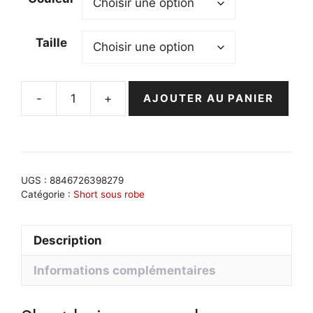
Taille
-
+
AJOUTER AU PANIER
quantité
de
Short
beige
sous
UGS :
8846726398279
robe
Catégorie :
Short sous robe
:
confort
Description
optimal,
discrétion
Informations complémentaires
et
coupe