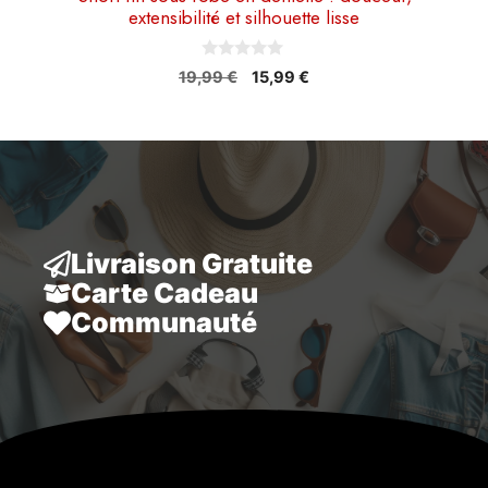
extensibilité et silhouette lisse
0
Le
Le
19,99
€
15,99
€
s
prix
prix
u
r
initial
actuel
5
était :
est :
19,99 €.
15,99 €.
Livraison Gratuite
Carte Cadeau
Communauté