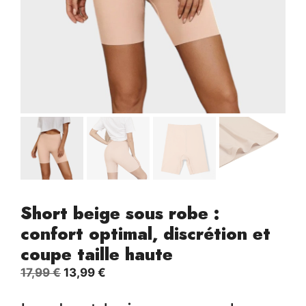
Short beige sous robe :
confort optimal, discrétion et
coupe taille haute
Le
Le
17,99
€
13,99
€
prix
prix