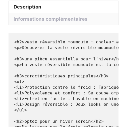
Alya
Description
Informations complémentaires
<h2>veste réversible moumoute : chaleur et s
<p>Découvrez la veste réversible moumoute po
<h3>une pièce essentielle pour l'hiver</h3>

<p>La veste réversible moumoute est la compa
<h3>caractéristiques principales</h3>

<ul>

<li>Protection contre le froid : Fabriquée a
<li>Polyvalence et confort : Sa coupe ample 
<li>Entretien facile : Lavable en machine po
<li>Design réversible : Deux looks en une se
</ul>

<h2>optez pour un hiver serein</h2>
