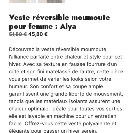
Veste réversible moumoute
pour femme : Alya
Le
Le
51,80
€
45,80
€
prix
prix
initial
actuel
Découvrez la veste réversible moumoute,
était :
est :
l’alliance parfaite entre chaleur et style pour cet
51,80 €.
45,80 €.
hiver. Avec sa texture en fausse fourrure d’un
côté et son fini matelassé de l’autre, cette pièce
vous permet de varier les looks selon votre
humeur. Son confort et sa coupe ample
garantissent une grande liberté de mouvement,
tandis que les matériaux isolants assurent une
chaleur optimale. Idéale pour toutes vos sorties,
elle est lavable en machine pour un entretien
facile. Offrez-vous cette veste polyvalente et
élégante pour passer un hiver serein.