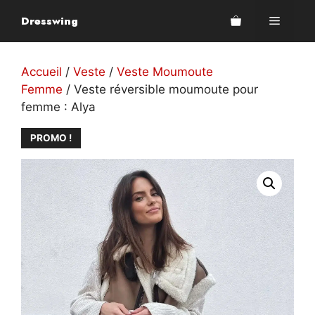
Aller
Dresswing
Menu
au
contenu
Accueil
/
Veste
/
Veste Moumoute
Femme
/ Veste réversible moumoute pour
femme : Alya
PROMO !