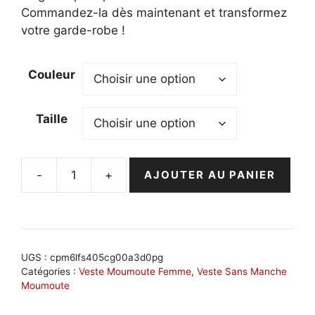
Commandez-la dès maintenant et transformez
votre garde-robe !
Couleur
Taille
-
+
AJOUTER AU PANIER
quantité
de
Veste
réversible
moumoute
UGS :
cpm6lfs405cg00a3d0pg
pour
Catégories :
Veste Moumoute Femme
,
Veste Sans Manche
Moumoute
femme
: