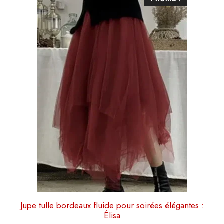
46,90 €.
42,90 €.
produit
a
plusieurs
variations.
Les
options
peuvent
être
choisies
sur
la
page
du
produit
Jupe tulle bordeaux fluide pour soirées élégantes :
Élisa