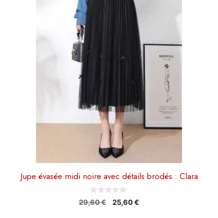
plusieurs
variations.
Les
options
peuvent
être
choisies
sur
la
page
du
produit
Jupe évasée midi noire avec détails brodés : Clara
0
Le
Le
29,60
€
25,60
€
s
prix
prix
u