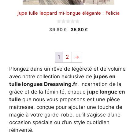
Jupe tulle leopard mi-longue élégante : Felicia
0
Le
Le
39,80
€
35,80
€
s
prix
prix
u
r
initial
actuel
5
était :
est :
39,80 €.
35,80 €.
1
2
→
Plongez dans un rêve de légèreté et de volume
avec notre collection exclusive de
jupes en
tulle longues Dresswing.fr
. Incarnation de la
grâce et de la féminité, chaque
jupe longue en
tulle
que nous vous proposons est une pièce
maîtresse, conçue pour ajouter une touche de
magie à votre garde-robe, qu’il s’agisse d’une
occasion spéciale ou d’un style quotidien
réinventé.