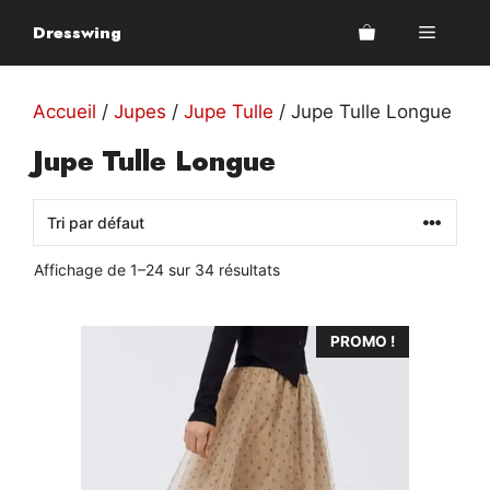
Aller
Dresswing
Menu
au
contenu
Accueil
/
Jupes
/
Jupe Tulle
/ Jupe Tulle Longue
Jupe Tulle Longue
Affichage de 1–24 sur 34 résultats
Ce
PROMO !
produit
a
plusieurs
variations.
Les