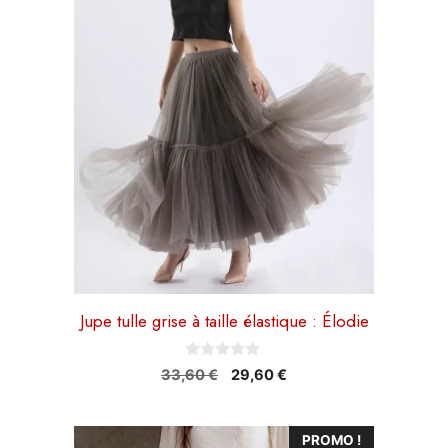
variations.
Les
options
peuvent
être
choisies
sur
la
page
du
produit
Jupe tulle grise à taille élastique : Élodie
0
Le
Le
33,60
€
29,60
€
s
prix
prix
u
r
initial
actuel
5
Ce
était :
est :
PROMO !