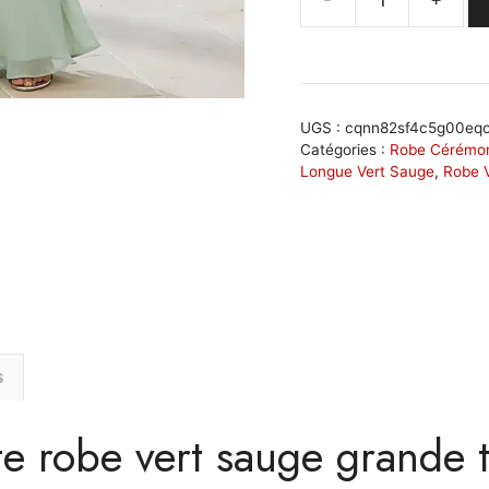
quantité
de
Robe
vert
sauge
UGS :
cqnn82sf4c5g00eq
grande
Catégories :
Robe Cérémon
Longue Vert Sauge
,
Robe 
taille
avec
décolleté
cœur
:
Émeraude
s
e robe vert sauge grande ta