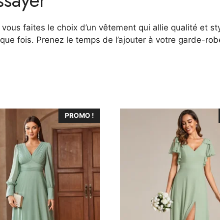
vous faites le choix d’un vêtement qui allie qualité et st
ue fois. Prenez le temps de l’ajouter à votre garde-robe
Ce
PROMO !
produit
a
plusieurs
variations.
Les
options
peuvent
être