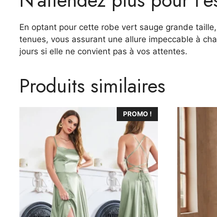
En optant pour cette robe vert sauge grande taille, 
tenues, vous assurant une allure impeccable à chaq
jours si elle ne convient pas à vos attentes.
Produits similaires
Ce
Ce
PROMO !
produit
produit
a
a
plusieurs
plusieurs
variations.
variations.
Les
Les
options
options
peuvent
peuvent
être
être