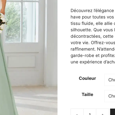
prix
prix
initial
actu
Découvrez l’élégance 
était :
est :
have pour toutes vos
47,20 €.
41,20
tissu fluide, elle alli
silhouette. Que vous 
décontractées, cette
votre vie. Offrez-vous
raffinement. N’attend
garde-robe et profite
une expérience d’ach
Couleur
Taille
-
+