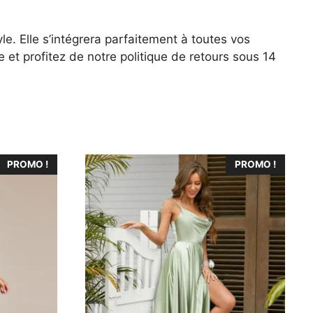
yle. Elle s’intégrera parfaitement à toutes vos
 et profitez de notre politique de retours sous 14
Ce
PROMO !
PROMO !
produit
a
plusieurs
variations.
Les
options
peuvent
être