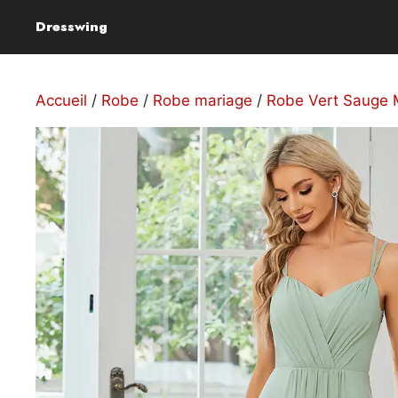
Aller
Dresswing
au
contenu
Accueil
/
Robe
/
Robe mariage
/
Robe Vert Sauge 