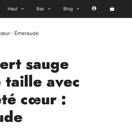
Haut
Bas
Blog
 cœur : Émeraude
ert sauge
taille avec
eté cœur :
ude