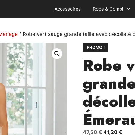
Accessoires
Robe & Combi
Mariage
/ Robe vert sauge grande taille avec décolleté
PROMO !
Robe v
grande 
décoll
Émera
Le
Le
47,20
€
41,20
€