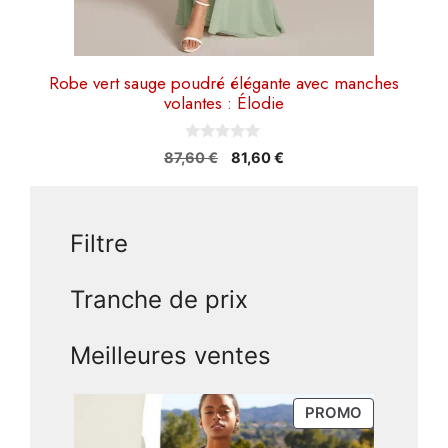
produit
Robe vert sauge poudré élégante avec manches
volantes : Élodie
0
Le
Le
87,60
€
81,60
€
s
prix
prix
u
r
initial
actuel
5
était :
est :
Filtre
87,60 €.
81,60 €.
Tranche de prix
Meilleures ventes
PRODUIT
PROMO
EN