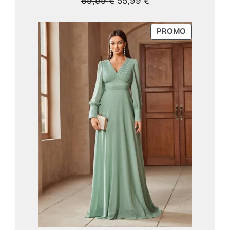
69,99
€
55,99
€
prix
prix
initial
actuel
PRODUIT
PROMO
était :
est :
EN
69,99 €.
55,99 €.
PROMOTIO