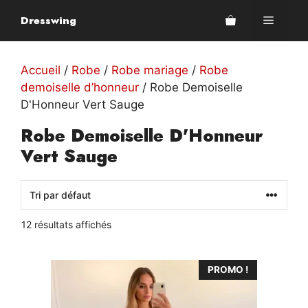
Aller
Dresswing
Menu
au
contenu
Accueil
/
Robe
/
Robe mariage
/
Robe
demoiselle d’honneur
/ Robe Demoiselle
D'Honneur Vert Sauge
Robe Demoiselle D'Honneur
Vert Sauge
12 résultats affichés
Ce
PROMO !
produit
a