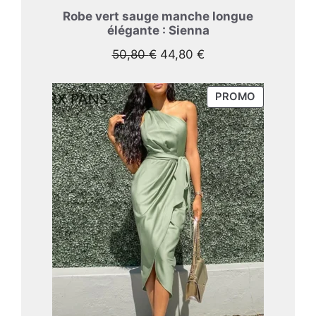
Robe vert sauge manche longue
élégante : Sienna
Le
Le
50,80
€
44,80
€
prix
prix
initial
actuel
PRODUIT
PROMO
était :
est :
EN
50,80 €.
44,80 €.
PROMOTIO