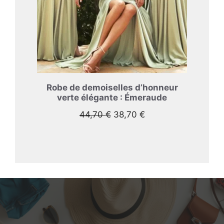
Robe de demoiselles d’honneur
verte élégante : Émeraude
Le
Le
44,70
€
38,70
€
prix
prix
initial
actuel
était :
est :
44,70 €.
38,70 €.