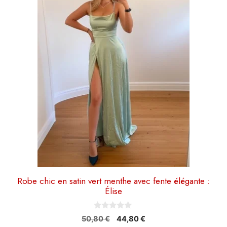
plusieurs
variations.
Les
options
peuvent
être
choisies
sur
la
page
du
produit
Robe chic en satin vert menthe avec fente élégante :
Élise
0
Le
Le
50,80
€
44,80
€
s