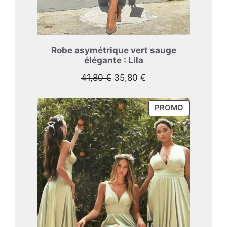
Robe asymétrique vert sauge
élégante : Lila
Le
Le
41,80
€
35,80
€
prix
prix
initial
actuel
PRODUIT
PROMO
était :
est :
EN
41,80 €.
35,80 €.
PROMOTIO