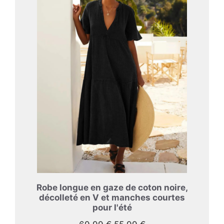
PROMOTIO
Robe longue en gaze de coton noire,
décolleté en V et manches courtes
pour l'été
Le
Le