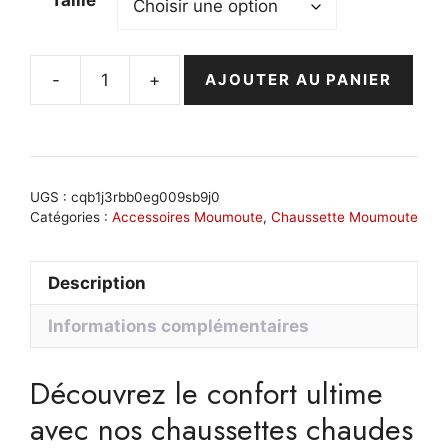
Taille
-
+
AJOUTER AU PANIER
quantité
de
Chaussette
chaude
homme
UGS :
cqb1j3rbb0eg009sb9j0
en
Catégories :
Accessoires Moumoute
,
Chaussette Moumoute
laine
isolante
Description
:
Arctic
Informations complémentaires
Warm
Découvrez le confort ultime
avec nos chaussettes chaudes