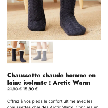
Chaussette chaude homme en
laine isolante : Arctic Warm
Le
Le
21,80
€
15,80
€
prix
prix
initial
actuel
Offrez à vos pieds le confort ultime avec les
était :
est :
chaussettes chaudes Arctic Warm. Conçues en