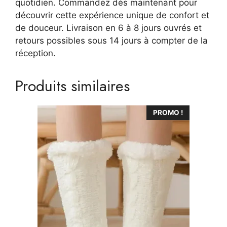
quotidien. Commandez dès maintenant pour
découvrir cette expérience unique de confort et
de douceur. Livraison en 6 à 8 jours ouvrés et
retours possibles sous 14 jours à compter de la
réception.
Produits similaires
Ce
PROMO !
produit
a
plusieurs
variations.
Les
options
peuvent
être
choisies