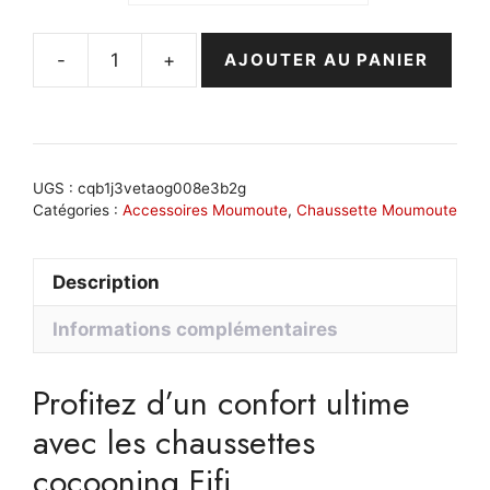
-
+
AJOUTER AU PANIER
quantité
de
Chaussette
cocooning
douce
UGS :
cqb1j3vetaog008e3b2g
et
Catégories :
Accessoires Moumoute
,
Chaussette Moumoute
confortable
:
Description
Fifi
Informations complémentaires
Profitez d’un confort ultime
avec les chaussettes
cocooning Fifi