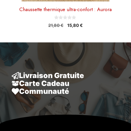
Chaussette thermique ultra-confort : Aurora
0
Le
Le
21,80
€
15,80
€
s
prix
prix
u
r
initial
actuel
5
était :
est :
21,80 €.
15,80 €.
Livraison Gratuite
Carte Cadeau
Communauté