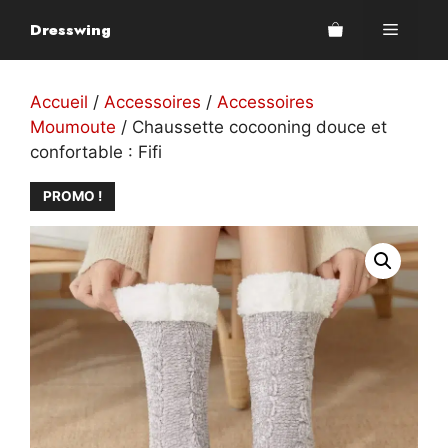
Aller
Dresswing
Menu
au
contenu
Accueil
/
Accessoires
/
Accessoires
Moumoute
/ Chaussette cocooning douce et
confortable : Fifi
PROMO !