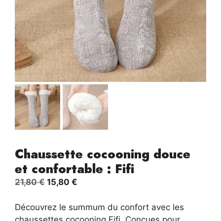
Chaussette cocooning douce
et confortable : Fifi
Le
Le
21,80
€
15,80
€
prix
prix
initial
actuel
Découvrez le summum du confort avec les
était :
est :
chaussettes cocooning Fifi. Conçues pour