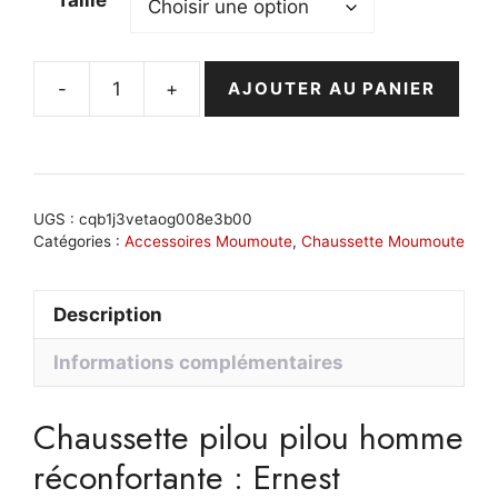
Taille
-
+
AJOUTER AU PANIER
quantité
de
Chaussette
pilou
pilou
UGS :
cqb1j3vetaog008e3b00
homme
Catégories :
Accessoires Moumoute
,
Chaussette Moumoute
réconfortante
:
Description
Ernest
Informations complémentaires
Chaussette pilou pilou homme
réconfortante : Ernest