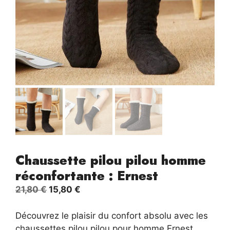
Chaussette pilou pilou homme
réconfortante : Ernest
Le
Le
21,80
€
15,80
€
prix
prix
initial
actuel
Découvrez le plaisir du confort absolu avec les
était :
est :
chaussettes pilou pilou pour homme Ernest.