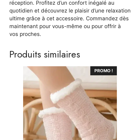
réception. Profitez d’un confort inégalé au
quotidien et découvrez le plaisir d’une relaxation
ultime grâce à cet accessoire. Commandez dès
maintenant pour vous-même ou pour offrir à
vos proches.
Produits similaires
Ce
PROMO !
produit
a
plusieurs
variations.
Les
options
peuvent
être