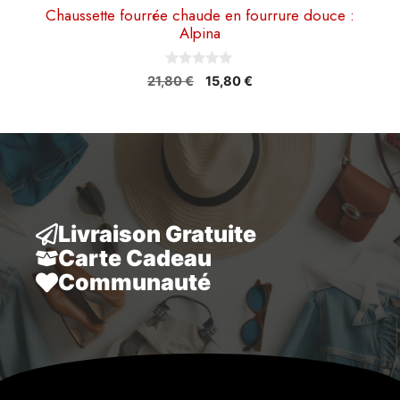
Chaussette fourrée chaude en fourrure douce :
Alpina
0
Le
Le
21,80
€
15,80
€
s
prix
prix
u
r
initial
actuel
5
était :
est :
21,80 €.
15,80 €.
Livraison Gratuite
Carte Cadeau
Communauté