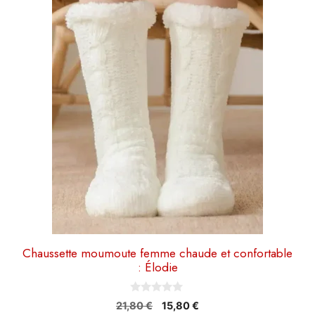
plusieurs
variations.
Les
options
peuvent
être
choisies
sur
la
page
du
produit
Chaussette moumoute femme chaude et confortable
: Élodie
0
Le
Le
21,80
€
15,80
€
s