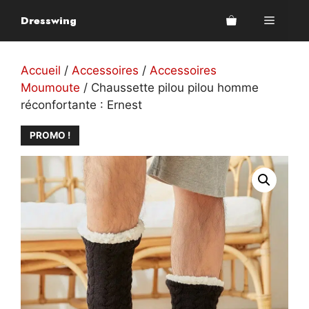
Aller
Dresswing
Menu
au
contenu
Accueil
/
Accessoires
/
Accessoires
Moumoute
/ Chaussette pilou pilou homme
réconfortante : Ernest
PROMO !