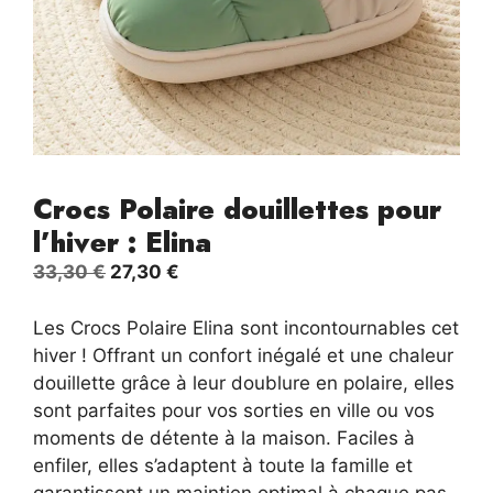
Crocs Polaire douillettes pour
l’hiver : Elina
Le
Le
33,30
€
27,30
€
prix
prix
initial
actuel
Les Crocs Polaire Elina sont incontournables cet
était :
est :
hiver ! Offrant un confort inégalé et une chaleur
33,30 €.
27,30 €.
douillette grâce à leur doublure en polaire, elles
sont parfaites pour vos sorties en ville ou vos
moments de détente à la maison. Faciles à
enfiler, elles s’adaptent à toute la famille et
garantissent un maintien optimal à chaque pas.