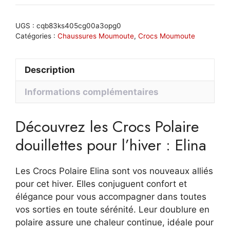
Polaire
douillettes
UGS :
cqb83ks405cg00a3opg0
pour
Catégories :
Chaussures Moumoute
,
Crocs Moumoute
l'hiver
:
Description
Elina
Informations complémentaires
Découvrez les Crocs Polaire
douillettes pour l’hiver : Elina
Les Crocs Polaire Elina sont vos nouveaux alliés
pour cet hiver. Elles conjuguent confort et
élégance pour vous accompagner dans toutes
vos sorties en toute sérénité. Leur doublure en
polaire assure une chaleur continue, idéale pour