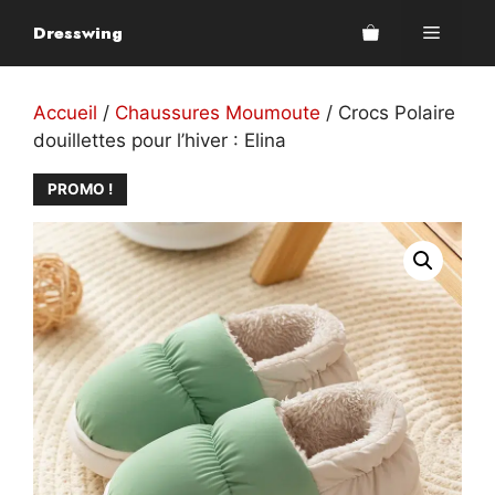
Aller
Dresswing
Menu
au
contenu
Accueil
/
Chaussures Moumoute
/ Crocs Polaire
douillettes pour l’hiver : Elina
PROMO !