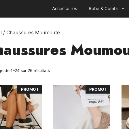
Accessoires
Robe & Combi
l
/ Chaussures Moumoute
haussures Moumou
ge de 1–24 sur 26 résultats
Ce
Ce
PROMO !
PROMO !
t
produit
pro
a
a
urs
plusieurs
plu
ons.
variations.
var
Les
Le