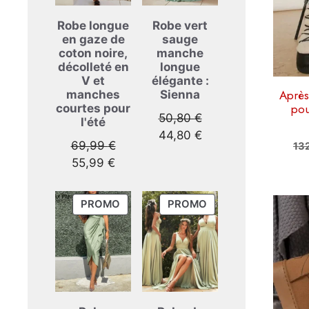
option
peuve
Robe longue
Robe vert
en gaze de
sauge
être
coton noire,
manche
choisi
décolleté en
longue
sur
V et
élégante :
la
Après
manches
Sienna
pou
courtes pour
page
Le
50,80
€
l'été
du
prix
Le
44,80
€
produi
Le
69,99
€
13
initial
prix
Le
prix
55,99
€
était :
actuel
prix
initial
50,80 €.
est :
actuel
était :
Ce
44,80 €.
PRODUIT
PRODUIT
PROMO
PROMO
est :
69,99 €.
EN
EN
produi
55,99 €.
PROMOTION
PROMOTION
a
plusie
variati
Les
option