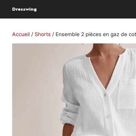
Aller
Dresswing
au
contenu
Accueil
/
Shorts
/ Ensemble 2 pièces en gaz de co