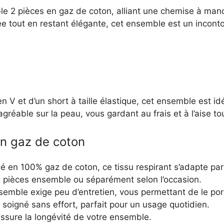
manches
le 2 pièces en gaz de coton, alliant une chemise à ma
longues
e tout en restant élégante, cet ensemble est un incontou
boutonnée
+
short
confortable
et
élégant
V et d’un short à taille élastique, cet ensemble est id
gréable sur la peau, vous gardant au frais et à l’aise to
en gaz de coton
é en 100% gaz de coton, ce tissu respirant s’adapte pa
 pièces ensemble ou séparément selon l’occasion.
semble exige peu d’entretien, vous permettant de le po
soigné sans effort, parfait pour un usage quotidien.
assure la longévité de votre ensemble.