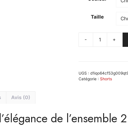
Taille
-
+
quantité
de
Ensemble
2
pièces
UGS :
d1iqo64cf53g009qt
en
Catégorie :
Shorts
gaz
de
s
Avis (0)
coton
100%,
 l’élégance de l’ensemble 
chemise
à