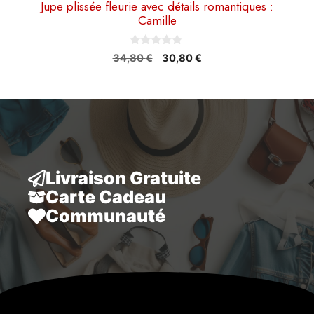
Jupe plissée fleurie avec détails romantiques :
Camille
0
Le
Le
34,80
€
30,80
€
s
prix
prix
u
r
initial
actuel
5
était :
est :
34,80 €.
30,80 €.
Livraison Gratuite
Carte Cadeau
Communauté