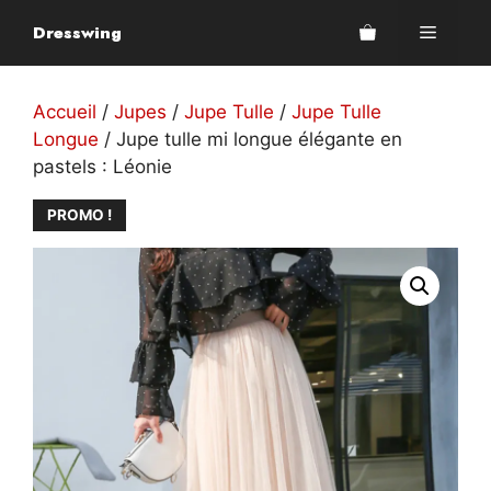
Aller
Dresswing
Menu
au
contenu
Accueil
/
Jupes
/
Jupe Tulle
/
Jupe Tulle
Longue
/ Jupe tulle mi longue élégante en
pastels : Léonie
PROMO !