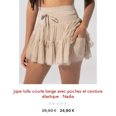
plusieurs
variations.
Les
options
peuvent
être
choisies
sur
la
page
du
produit
Jupe tulle courte beige avec poches et ceinture
élastique : Nadia
0
Le
Le
28,80
€
24,80
€
s
prix
prix