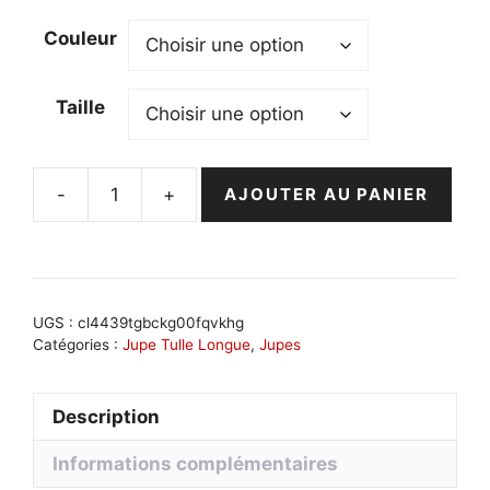
Couleur
Taille
-
+
AJOUTER AU PANIER
quantité
de
Jupe
tulle
mi
UGS :
cl4439tgbckg00fqvkhg
longue
Catégories :
Jupe Tulle Longue
,
Jupes
élégante
en
Description
pastels
:
Informations complémentaires
Léonie