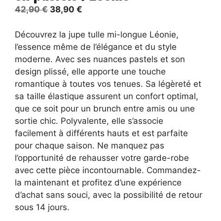
Le
Le
42,90
€
38,90
€
prix
prix
initial
actuel
Découvrez la jupe tulle mi-longue Léonie,
était :
est :
l’essence même de l’élégance et du style
42,90 €.
38,90 €.
moderne. Avec ses nuances pastels et son
design plissé, elle apporte une touche
romantique à toutes vos tenues. Sa légèreté et
sa taille élastique assurent un confort optimal,
que ce soit pour un brunch entre amis ou une
sortie chic. Polyvalente, elle s’associe
facilement à différents hauts et est parfaite
pour chaque saison. Ne manquez pas
l’opportunité de rehausser votre garde-robe
avec cette pièce incontournable. Commandez-
la maintenant et profitez d’une expérience
d’achat sans souci, avec la possibilité de retour
sous 14 jours.