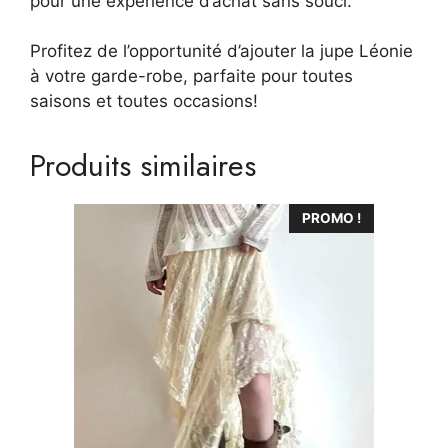
pour une expérience d’achat sans souci.
Profitez de l’opportunité d’ajouter la jupe Léonie
à votre garde-robe, parfaite pour toutes
saisons et toutes occasions!
Produits similaires
Ce
PROMO !
produit
a
plusieurs
variations.
Les
options
peuvent
être
choisies