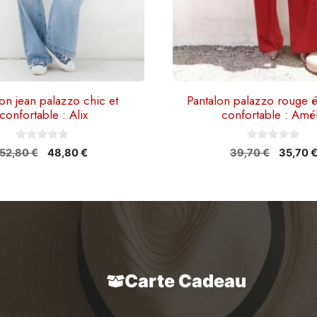
la
page
du
produit
on jean palazzo chic et
Pantalon palazzo rouge é
confortable : Alix
confortable : Amél
0
0
Le
Le
Le
52,80
€
48,80
€
39,70
€
35,70
s
s
prix
prix
prix
u
u
r
r
initial
actuel
initial
5
5
était :
est :
était :
52,80 €.
48,80 €.
39,70 €
Carte Cadeau