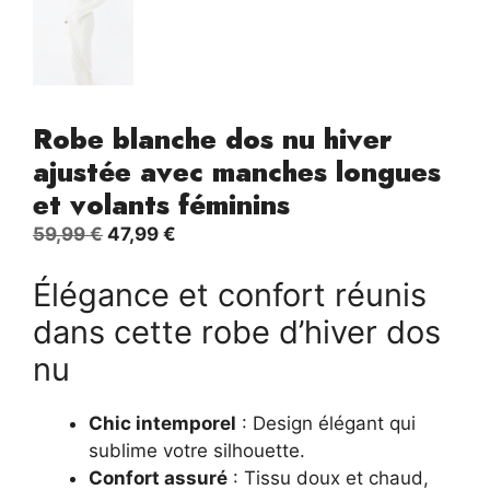
Robe blanche dos nu hiver
ajustée avec manches longues
et volants féminins
Le
Le
59,99
€
47,99
€
prix
prix
Élégance et confort réunis
initial
actuel
était :
est :
dans cette robe d’hiver dos
59,99 €.
47,99 €.
nu
Chic intemporel
: Design élégant qui
sublime votre silhouette.
Confort assuré
: Tissu doux et chaud,