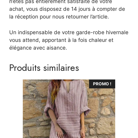
n’êtes pas entièrement satisfaite de votre
achat, vous disposez de 14 jours à compter de
la réception pour nous retourner l’article.
Un indispensable de votre garde-robe hivernale
vous attend, apportant à la fois chaleur et
élégance avec aisance.
Produits similaires
Ce
PROMO !
produit
a
plusieurs
variations.
Les
options
peuvent