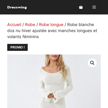
Aller
Dresswing
Menu
au
contenu
Accueil
/
Robe
/
Robe longue
/ Robe blanche
dos nu hiver ajustée avec manches longues et
volants féminins
PROMO !