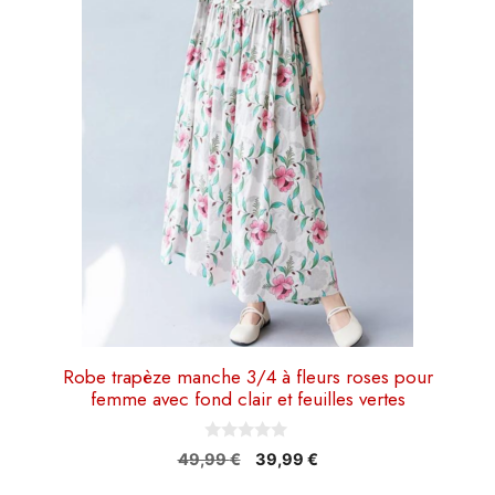
plusieurs
variations.
Les
options
peuvent
être
choisies
sur
la
page
du
produit
Robe trapèze manche 3/4 à fleurs roses pour
femme avec fond clair et feuilles vertes
0
Le
Le
49,99
€
39,99
€
s
prix
prix
u