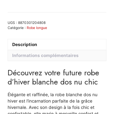
de
Robe
blanche
dos
UGS :
8870301204808
nu
Catégorie :
Robe longue
hiver
ajustée
Description
avec
manches
Informations complémentaires
longues
et
Découvrez votre future robe
volants
féminins
d’hiver blanche dos nu chic
Élégante et raffinée, la robe blanche dos nu
hiver est l’incarnation parfaite de la grâce
hivernale. Avec son design à la fois chic et
confortable, elle marie à merveille confort et