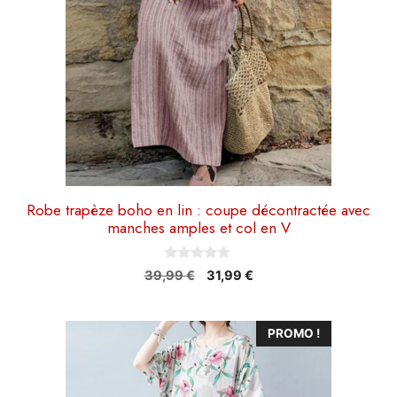
être
choisies
sur
la
page
du
produit
Robe trapèze boho en lin : coupe décontractée avec
manches amples et col en V
0
Le
Le
39,99
€
31,99
€
s
prix
prix
u
r
initial
actuel
5
Ce
était :
est :
PROMO !
39,99 €.
31,99 €.
produit
a