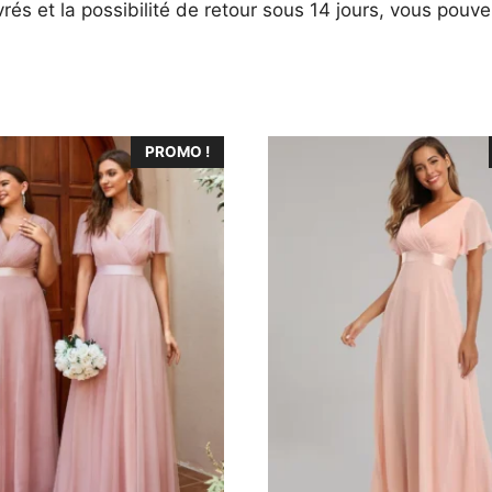
vrés et la possibilité de retour sous 14 jours, vous pouv
Ce
PROMO !
produit
a
plusieurs
variations.
Les
options
peuvent
être
choisies
sur
la
page