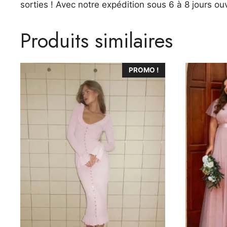
sorties ! Avec notre expédition sous 6 à 8 jours ou
Produits similaires
Ce
Ce
PROMO !
produit
produit
a
a
plusieurs
plusieurs
variations.
variations.
Les
Les
options
options
peuvent
peuvent
être
être
choisies
choisies
sur
sur
la
la
page
page