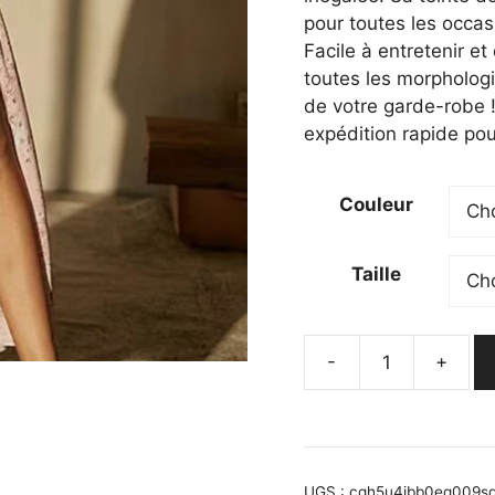
pour toutes les occas
Facile à entretenir et
toutes les morpholog
de votre garde-robe 
expédition rapide pou
Couleur
Taille
-
+
quantité
de
Robe
champêtre
rose
UGS :
cqh5u4jbb0eg009s