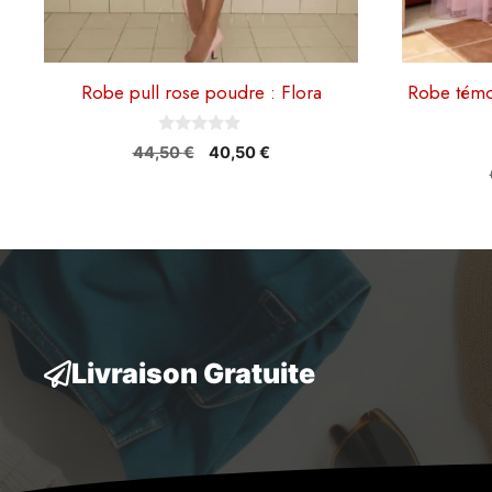
du
du
produit
produit
Robe pull rose poudre : Flora
Robe témo
0
Le
Le
44,50
€
40,50
€
s
prix
prix
u
r
initial
actuel
5
était :
est :
44,50 €.
40,50 €.
Livraison Gratuite