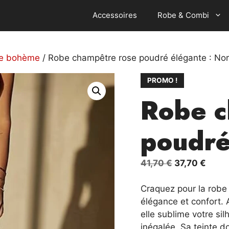
Accessoires
Robe & Combi
ée bohème
/ Robe champêtre rose poudré élégante : No
PROMO !
Robe c
poudré
Le
Le
41,70
€
37,70
€
prix
prix
initial
actue
Craquez pour la robe 
était :
est :
élégance et confort. 
41,70 €.
37,70
elle sublime votre si
inégalée. Sa teinte do