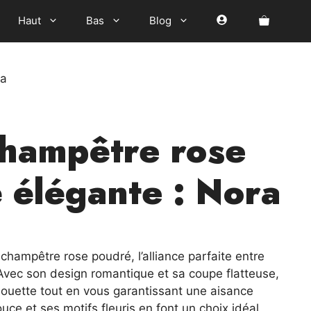
Haut
Bas
Blog
ra
hampêtre rose
 élégante : Nora
l
champêtre rose poudré, l’alliance parfaite entre
Avec son design romantique et sa coupe flatteuse,
 €.
lhouette tout en vous garantissant une aisance
uce et ses motifs fleuris en font un choix idéal