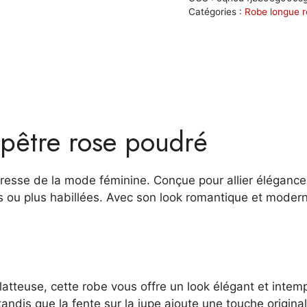
poudré
Catégories :
Robe longue 
élégante
:
Nora
pêtre rose poudré
sse de la mode féminine. Conçue pour allier élégance et 
s ou plus habillées. Avec son look romantique et modern
atteuse, cette robe vous offre un look élégant et intemp
, tandis que la fente sur la jupe ajoute une touche origina