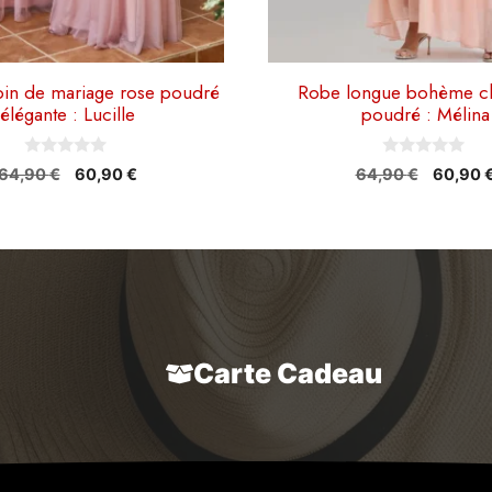
du
produit
in de mariage rose poudré
Robe longue bohème ch
élégante : Lucille
poudré : Mélina
0
0
Le
Le
Le
64,90
€
60,90
€
64,90
€
60,90
s
s
prix
prix
prix
u
u
r
r
initial
actuel
initial
5
5
était :
est :
était :
64,90 €.
60,90 €.
64,90 €
Carte Cadeau