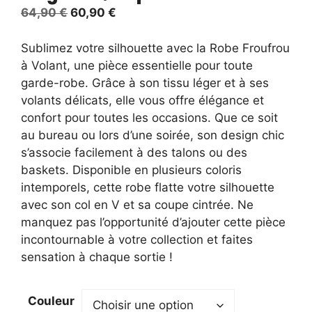
Le
Le
64,90
€
60,90
€
prix
prix
initial
actuel
Sublimez votre silhouette avec la Robe Froufrou
était :
est :
à Volant, une pièce essentielle pour toute
64,90 €.
60,90 €.
garde-robe. Grâce à son tissu léger et à ses
volants délicats, elle vous offre élégance et
confort pour toutes les occasions. Que ce soit
au bureau ou lors d’une soirée, son design chic
s’associe facilement à des talons ou des
baskets. Disponible en plusieurs coloris
intemporels, cette robe flatte votre silhouette
avec son col en V et sa coupe cintrée. Ne
manquez pas l’opportunité d’ajouter cette pièce
incontournable à votre collection et faites
sensation à chaque sortie !
Couleur