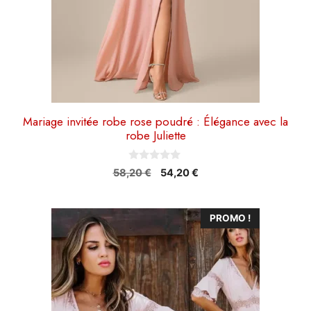
sur
la
page
du
produit
Mariage invitée robe rose poudré : Élégance avec la
robe Juliette
0
Le
Le
58,20
€
54,20
€
s
prix
prix
u
r
initial
actuel
5
Ce
était :
est :
PROMO !
58,20 €.
54,20 €.
produit
a
plusieurs
variations.
Les