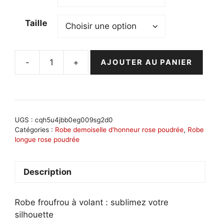
Taille
-
+
AJOUTER AU PANIER
quantité
de
Robe
froufrou
à
UGS :
cqh5u4jbb0eg009sg2d0
volant
Catégories :
Robe demoiselle d'honneur rose poudrée
,
Robe
longue rose poudrée
élégante
:
Sophie
Description
Robe froufrou à volant : sublimez votre
silhouette