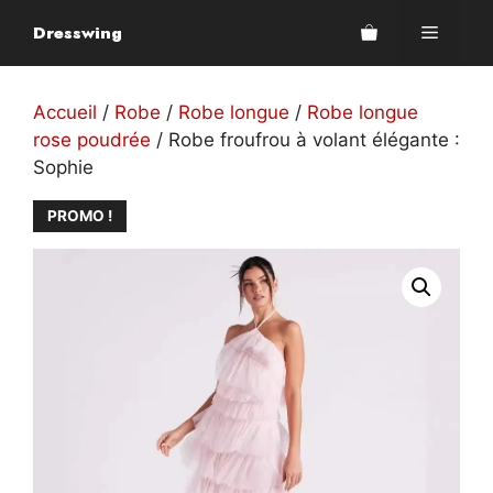
Aller
Dresswing
Menu
au
contenu
Accueil
/
Robe
/
Robe longue
/
Robe longue
rose poudrée
/ Robe froufrou à volant élégante :
Sophie
PROMO !