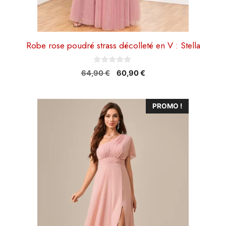
produit
Robe rose poudré strass décolleté en V : Stella
0
Le
Le
64,90
€
60,90
€
s
prix
prix
u
r
initial
actuel
5
Ce
était :
est :
PROMO !
64,90 €.
60,90 €.
produit
a
plusieurs
variations.
Les
options
peuvent
être
choisies