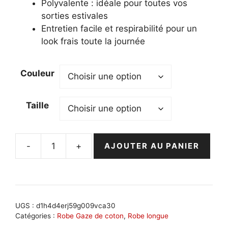
Polyvalente : idéale pour toutes vos
sorties estivales
Entretien facile et respirabilité pour un
look frais toute la journée
Couleur
Taille
-
+
AJOUTER AU PANIER
quantité
de
Robe
en
gaz
UGS :
d1h4d4erj59g009vca30
de
Catégories :
Robe Gaze de coton
,
Robe longue
coton