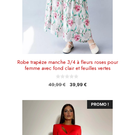
choisies
sur
la
page
du
produit
Robe trapèze manche 3/4 à fleurs roses pour
femme avec fond clair et feuilles vertes
0
Le
Le
49,99
€
39,99
€
s
prix
prix
u
r
initial
actuel
5
Ce
était :
est :
PROMO !
49,99 €.
39,99 €.
produit
a
plusieurs
variations.