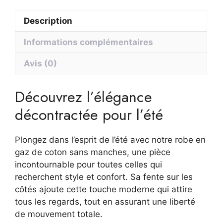
sans
Description
manches
fendue
Informations complémentaires
sur
les
Avis (0)
côtés,
élégante
Découvrez l’élégance
et
décontractée pour l’été
confortable
pour
l'été
Plongez dans l’esprit de l’été avec notre robe en
gaz de coton sans manches, une pièce
incontournable pour toutes celles qui
recherchent style et confort. Sa fente sur les
côtés ajoute cette touche moderne qui attire
tous les regards, tout en assurant une liberté
de mouvement totale.