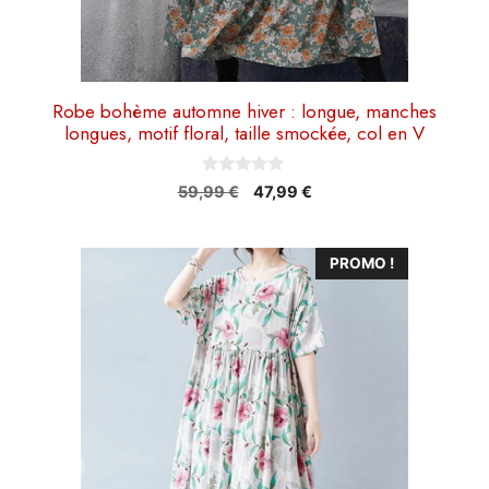
du
produit
Robe bohème automne hiver : longue, manches
longues, motif floral, taille smockée, col en V
0
Le
Le
59,99
€
47,99
€
s
prix
prix
u
r
initial
actuel
5
Ce
était :
est :
PROMO !
59,99 €.
47,99 €.
produit
a
plusieurs
variations.
Les
options
peuvent
être