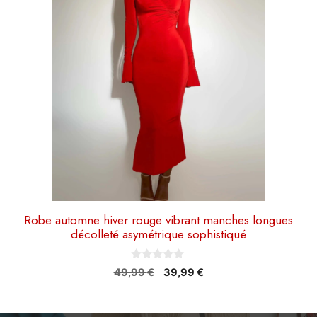
Les
options
peuvent
être
choisies
sur
la
page
du
produit
Robe automne hiver rouge vibrant manches longues
décolleté asymétrique sophistiqué
0
Le
Le
49,99
€
39,99
€
s
prix
prix
u
r
initial
actuel
5
était :
est :