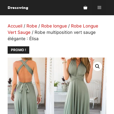
Aller
Dresswing
Menu
au
contenu
Accueil
/
Robe
/
Robe longue
/
Robe Longue
Vert Sauge
/ Robe multiposition vert sauge
élégante : Élisa
PROMO !