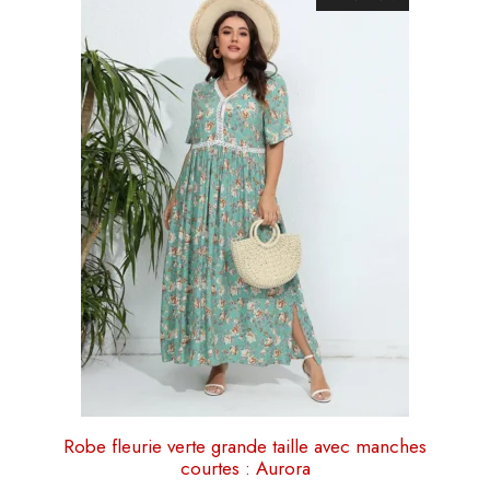
87,60 €.
81,60 €.
produit
a
plusieurs
variations.
Les
options
peuvent
être
choisies
sur
la
page
du
produit
Robe fleurie verte grande taille avec manches
courtes : Aurora