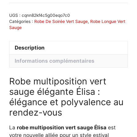
multiposition
vert
UGS :
cqnn82kf4c5g00eqo7c0
sauge
Catégories :
Robe De Soirée Vert Sauge
,
Robe Longue Vert
Sauge
élégante
:
Élisa
Description
Informations complémentaires
Robe multiposition vert
sauge élégante Élisa :
élégance et polyvalence au
rendez-vous
La
robe multiposition vert sauge Élisa
est
votre nouvelle alliée pour un style estival