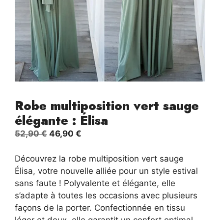
Robe multiposition vert sauge
élégante : Élisa
Le
Le
52,90
€
46,90
€
prix
prix
initial
actuel
Découvrez la robe multiposition vert sauge
était :
est :
Élisa, votre nouvelle alliée pour un style estival
52,90 €.
46,90 €.
sans faute ! Polyvalente et élégante, elle
s’adapte à toutes les occasions avec plusieurs
façons de la porter. Confectionnée en tissu
léger et doux, elle garantit un confort optimal