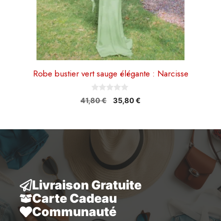
la
page
du
produit
Robe bustier vert sauge élégante : Narcisse
0
Le
Le
41,80
€
35,80
€
s
prix
prix
u
r
initial
actuel
5
était :
est :
41,80 €.
35,80 €.
Livraison Gratuite
Carte Cadeau
Communauté