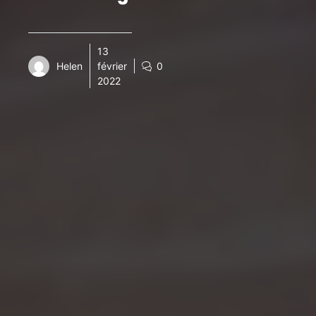
13
Helen
février
0
2022