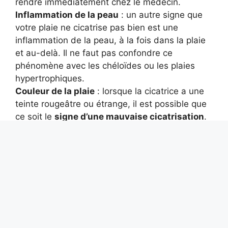
rendre immédiatement chez le médecin.
Inflammation de la peau
: un autre signe que
votre plaie ne cicatrise pas bien est une
inflammation de la peau, à la fois dans la plaie
et au-delà. Il ne faut pas confondre ce
phénomène avec les chéloïdes ou les plaies
hypertrophiques.
Couleur de la plaie
: lorsque la cicatrice a une
teinte rougeâtre ou étrange, il est possible que
ce soit le
signe d’une mauvaise cicatrisation
.
Dans ces cas, il est conseillé de se rendre dans
une pharmacie ou chez un médecin.
Si vous avez également de la fièvre, c’est un
signe évident d’infection. La meilleure chose à
faire est alors de consulter votre médecin pour
qu’il vous donne des antibiotiques.