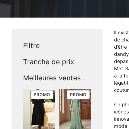
Il exi
de cha
Filtre
d’être
dandys
Tranche de prix
dépass
Met Ga
à la f
Meilleures ventes
légati
coutur
PRODUIT
PRODUIT
PROMO
PROMO
EN
EN
Ce phé
PROMOTION
PROMOTION
icônes
innova
mode a