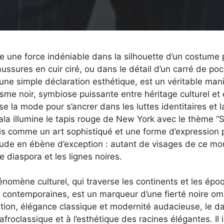
ste une force indéniable dans la silhouette d’un costume p
ussures en cuir ciré, ou dans le détail d’un carré de po
 une simple déclaration esthétique, est un véritable manif
me noir, symbiose puissante entre héritage culturel et
e la mode pour s’ancrer dans les luttes identitaires et l
la illumine le tapis rouge de New York avec le thème “Sup
ois comme un art sophistiqué et une forme d’expression 
tude en ébène d’exception : autant de visages de ce m
e diaspora et les lignes noires.
nomène culturel, qui traverse les continents et les ép
 contemporaines, est un marqueur d’une fierté noire omn
tion, élégance classique et modernité audacieuse, le dan
froclassique et à l’esthétique des racines élégantes. Il i