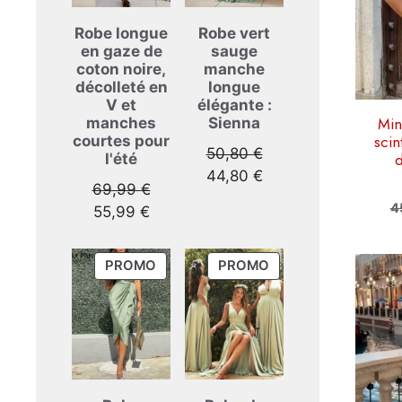
option
peuve
Robe longue
Robe vert
en gaze de
sauge
être
coton noire,
manche
choisi
décolleté en
longue
sur
V et
élégante :
la
Min
manches
Sienna
scin
courtes pour
page
Le
50,80
€
d
l'été
du
prix
Le
44,80
€
produi
Le
69,99
€
initial
prix
4
Le
prix
55,99
€
était :
actuel
prix
initial
50,80 €.
est :
actuel
était :
Ce
44,80 €.
PRODUIT
PRODUIT
PROMO
PROMO
est :
69,99 €.
EN
EN
produi
55,99 €.
PROMOTION
PROMOTION
a
plusie
variati
Les
option