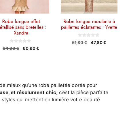
isies
choisies
sur
la
Robe longue effet
Robe longue moulante à
tallisé sans bretelles :
paillettes éclatantes : Yvette
ge
page
Xandra
du
0
duit
produit
Le
Le
51,80
€
47,80
€
s
0
Le
Le
64,90
€
60,90
€
prix
prix
u
s
r
prix
prix
initial
actuel
u
5
r
initial
actuel
était :
est :
5
était :
est :
51,80 €.
47,80 €.
64,90 €.
60,90 €.
de mieux qu’une robe pailletée dorée pour
use, et résolument chic
, c’est la pièce parfaite
s styles qui mettent en lumière votre beauté