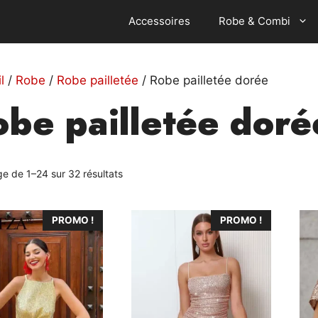
Accessoires
Robe & Combi
l
/
Robe
/
Robe pailletée
/ Robe pailletée dorée
obe pailletée doré
ge de 1–24 sur 32 résultats
Ce
Ce
PROMO !
PROMO !
t
produit
pro
a
a
urs
plusieurs
plu
ons.
variations.
var
Les
Le