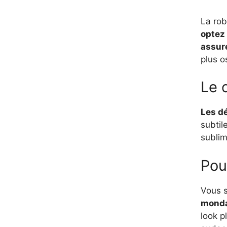
La rob
optez 
assur
plus o
Le 
Les dé
subtil
sublim
Pou
Vous s
monda
look p