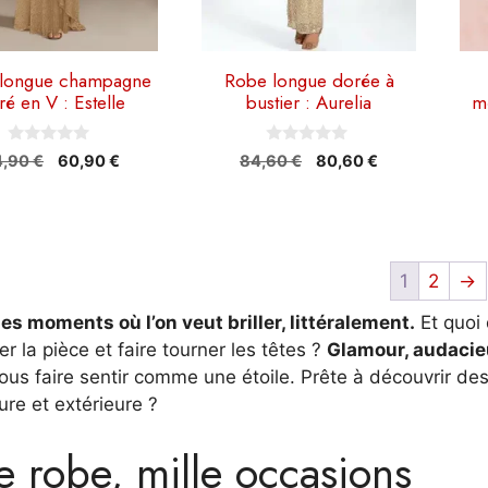
es
choisies
cho
sur
sur
la
la
longue champagne
Robe longue dorée à
é en V : Estelle
bustier : Aurelia
mé
page
pa
du
du
0
0
t
produit
pro
Le
Le
Le
Le
4,90
€
60,90
€
84,60
€
80,60
€
s
s
prix
prix
prix
prix
u
u
r
r
initial
actuel
initial
actuel
5
5
était :
est :
était :
est :
64,90 €.
60,90 €.
84,60 €.
80,60 €.
1
2
→
 des moments où l’on veut briller, littéralement.
Et quoi 
ner la pièce et faire tourner les têtes ?
Glamour, audacie
ous faire sentir comme une étoile. Prête à découvrir de
eure et extérieure ?
 robe, mille occasions