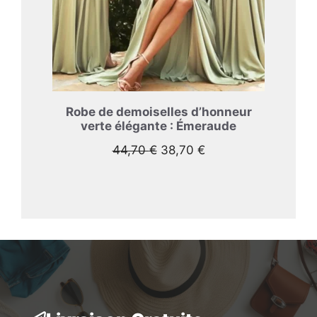
Robe de demoiselles d’honneur
verte élégante : Émeraude
Le
Le
44,70
€
38,70
€
prix
prix
initial
actuel
était :
est :
44,70 €.
38,70 €.