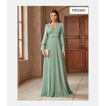
prix
prix
initial
actuel
PRODUIT
PROMO
était :
est :
EN
69,99 €.
55,99 €.
PROMOTIO