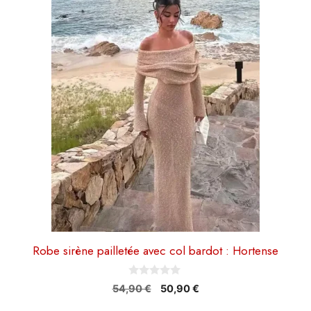
plusieurs
variations.
Les
options
peuvent
être
choisies
sur
la
page
du
produit
Robe sirène pailletée avec col bardot : Hortense
0
Le
Le
54,90
€
50,90
€
s
prix
prix
u