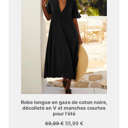
Robe longue en gaze de coton noire,
décolleté en V et manches courtes
pour l'été
Le
Le
69,99
€
55,99
€