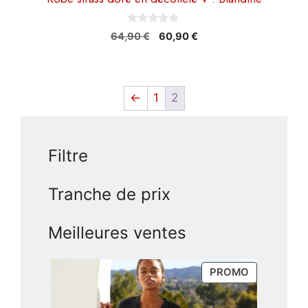
0
Le
Le
64,90
€
60,90
€
s
prix
prix
u
r
initial
actuel
5
était :
est :
64,90 €.
60,90 €.
←
1
2
Filtre
Tranche de prix
Meilleures ventes
PRODUIT
PROMO
EN
PROMOTIO