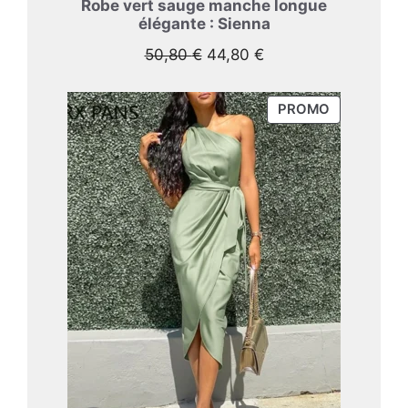
Robe vert sauge manche longue
élégante : Sienna
Le
Le
50,80
€
44,80
€
prix
prix
initial
actuel
PRODUIT
PROMO
était :
est :
EN
50,80 €.
44,80 €.
PROMOTIO