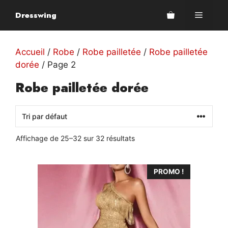
Aller
Dresswing
Menu
au
contenu
Accueil
/
Robe
/
Robe pailletée
/
Robe pailletée
dorée
/ Page 2
Robe pailletée dorée
Affichage de 25–32 sur 32 résultats
Ce
PROMO !
produit
a
plusieurs
variations.