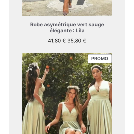
Robe asymétrique vert sauge
élégante : Lila
Le
Le
41,80
€
35,80
€
prix
prix
initial
actuel
PRODUIT
PROMO
était :
est :
EN
41,80 €.
35,80 €.
PROMOTIO