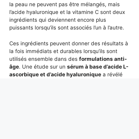
la peau ne peuvent pas être mélangés, mais
l’acide hyaluronique et la vitamine C sont deux
ingrédients qui deviennent encore plus
puissants lorsqu’ils sont associés l’un à l’autre.
Ces ingrédients peuvent donner des résultats à
la fois immédiats et durables lorsqu’ils sont
utilisés ensemble dans des
formulations anti-
âge
. Une étude sur un
sérum à base d’acide L-
ascorbique et d’acide hyaluronique
a révélé
que la formule réduisait visiblement les rides,
améliorait l’éclat de la peau et laissait les
participants avec une peau plus hydratée.
Ces avantages impressionnants sont la raison
pour laquelle nous
combinons l’acide
hyaluronique et la vitamine C
.